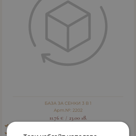
БАЗА ЗА СЕНКИ 3 В 1
Арт.№: 2202
11.76
€
23.00
лв.
/
Ефект: Блясък, избистряне, освежаване
Тип кожа: Всички типове кожа