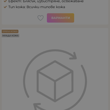
Ефект: Блясък, избистряне, освежаване
Тип кожа: Всички типове кожа
ВАРИАНТИ
ЗРЯЛА КОЖА
МЛАДА КОЖА