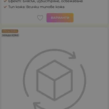
Ефект: Блясък, избистряне, освежаване
Тип кожа: Всички типове кожа
ВАРИАНТИ
ЗРЯЛА КОЖА
МЛАДА КОЖА