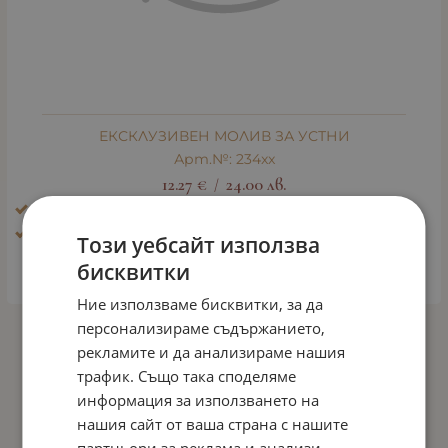
ЕКСКЛУЗИВЕН МОЛИВ ЗА УСТНИ
Арт.№: 234xx
12.27
€
24.00
лв.
/
Ефект: Блясък, избистряне, освежаване
Тип кожа: Всички типове кожа
Този уебсайт използва
бисквитки
ВАРИАНТИ
Ние използваме бисквитки, за да
персонализираме съдържанието,
На страница по:
рекламите и да анализираме нашия
трафик. Също така споделяме
информация за използването на
нашия сайт от ваша страна с нашите