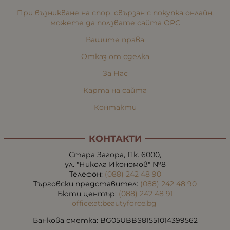
При възникване на спор, свързан с покупка онлайн,
можете да ползвате сайта ОРС
Вашите права
Отказ от сделка
За Нас
Карта на сайта
Контакти
КОНТАКТИ
Стара Загора, Пк. 6000,
ул. "Никола Икономов" №8
Телефон:
(088) 242 48 90
Търговски представител:
(088) 242 48 90
Бюти център:
(088) 242 48 91
office:at:beautyforce.bg
Банкова сметка: BG05UBBS81551014399562