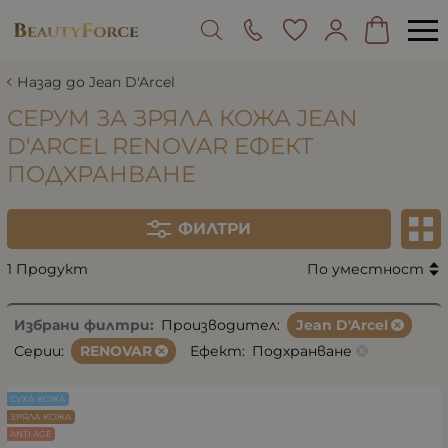
Назад до Jean D'Arcel
СЕРУМ ЗА ЗРЯЛА КОЖА JEAN
D'ARCEL RENOVAR ЕФЕКТ
ПОДХРАНВАНЕ
ФИЛТРИ
1 Продукт
По уместност
Избрани филтри:
Производител:
Jean D'Arcel
Серии:
RENOVAR
Ефект:
Подхранване
СУХА КОЖА
ЗРЯЛА КОЖА
ANTI AGE