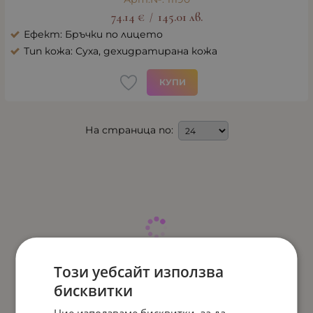
74.14
€
145.01
лв.
/
Ефект: Бръчки по лицето
Тип кожа: Суха, дехидратирана кожа
КУПИ
На страница по:
Този уебсайт използва
бисквитки