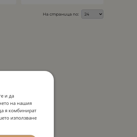
На страница по:
е и да
нето на нашия
 да я комбинират
ашето използване