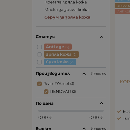
Крем за зряла кожа
ЗРЯЛА 
Маска за зряла кожа
ANTI AG
Серум за зряла кожа
Статус
Anti age
(2)
Зряла кожа
(2)
Суха кожа
(2)
Производител
Изчисти
КОР
Jean D'Arcel
(2)
RENOVAR
(2)
По цена
Еф
0.00 €
0.00 €
Тип
Ефект
Изчисти