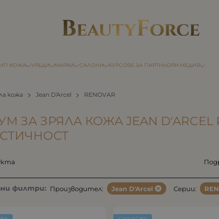
ТИП КОЖА
УРЕДИ
МАРКИ
САЛОНИ
КУРСОВЕ
ЗА ПАРТНЬОРИ
МЕДИЯ
ла кожа
Jean D'Arcel
RENOVAR
УМ ЗА ЗРЯЛА КОЖА JEAN D'ARCEL
АСТИЧНОСТ
укта
Под
ани филтри:
Производител:
Jean D'Arcel
Серии:
RE
ОЖА
СУХА КОЖА