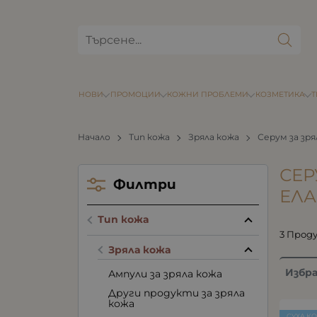
НОВИ
ПРОМОЦИИ
КОЖНИ ПРОБЛЕМИ
КОЗМЕТИКА
Начало
Тип кожа
Зряла кожа
Серум за зря
СЕР
Филтри
ЕЛ
Тип кожа
3 Прод
Зряла кожа
Избр
Ампули за зряла кожа
Други продукти за зряла
кожа
СУХА К