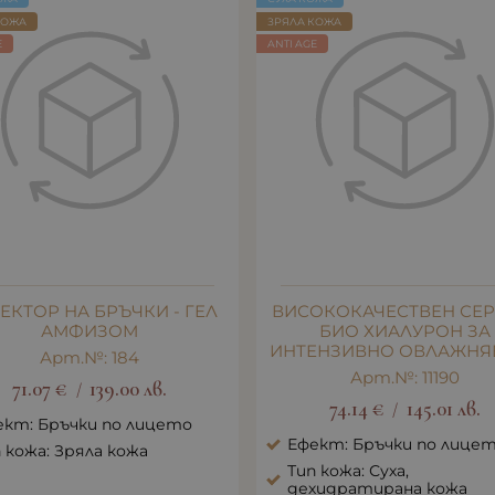
КОЖА
ЗРЯЛА КОЖА
E
ANTI AGE
ЕКТОР НА БРЪЧКИ - ГЕЛ
ВИСОКОКАЧЕСТВЕН СЕР
АМФИЗОМ
БИО ХИАЛУРОН ЗА
ИНТЕНЗИВНО ОВЛАЖНЯ
Арт.№: 184
Арт.№: 11190
71.07
€
139.00
лв.
/
74.14
€
145.01
лв.
/
ект: Бръчки по лицето
Ефект: Бръчки по лице
 кожа: Зряла кожа
Тип кожа: Суха,
дехидратирана кожа