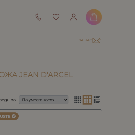
ЗА НАС
ОЖА JEAN D'ARCEL
реди по:
USTE