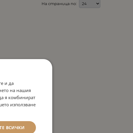
На страница по:
е и да
нето на нашия
 да я комбинират
ашето използване
ТЕ ВСИЧКИ