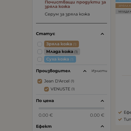
Почистващи продукти за
зряла кожа
ЗРЯЛА 
МЛАДА 
Серум за зряла кожа
Статус
Зряла кожа
(1)
Млада кожа
(1)
Суха кожа
(1)
Производител
Изчисти
Jean D'Arcel
(1)
VENUSTE
(1)
По цена
Еф
0.00 €
0.00 €
Тип
Ефект