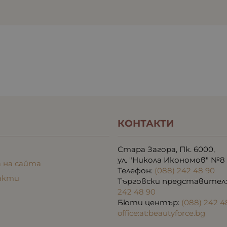
КОНТАКТИ
Стара Загора, Пк. 6000,
ул. "Никола Икономов" №8
 на сайта
Телефон:
(088) 242 48 90
акти
Търговски представител
242 48 90
Бюти център:
(088) 242 4
office:at:beautyforce.bg