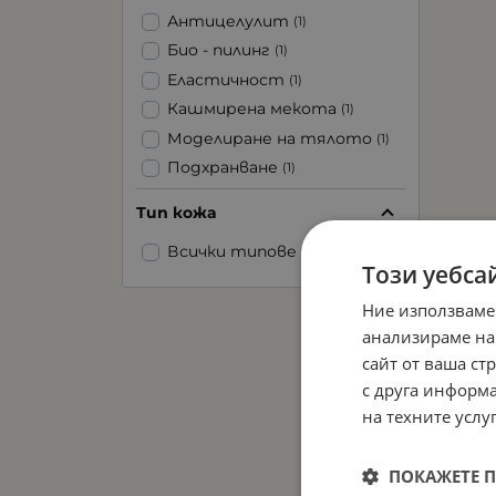
Антицелулит
(1)
Био - пилинг
(1)
Еластичност
(1)
Кашмирена мекота
(1)
Моделиране на тялото
(1)
Подхранване
(1)
Тип кожа
Всички типове кожа
(1)
Този уебса
Ние използваме
анализираме на
сайт от ваша ст
с друга информа
на техните услуг
ПОКАЖЕТЕ 