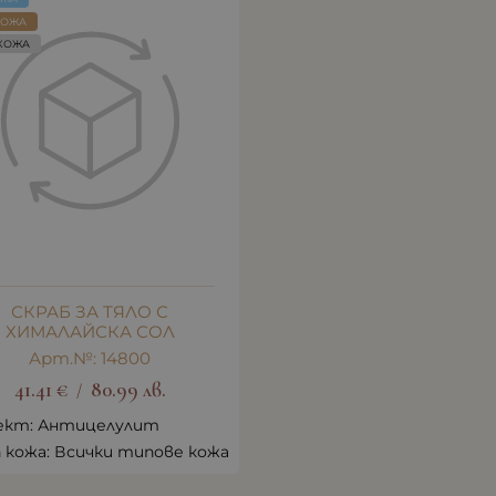
КОЖА
КОЖА
СКРАБ ЗА ТЯЛО С
ХИМАЛАЙСКА СОЛ
Арт.№: 14800
41.41
€
80.99
лв.
/
ект: Антицелулит
 кожа: Всички типове кожа