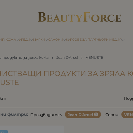
ТИП КОЖА
УРЕДИ
МАРКИ
САЛОНИ
КУРСОВЕ
ЗА ПАРТНЬОРИ
МЕДИЯ
продукти за зряла кожа
Jean D'Arcel
VENUSTE
ИСТВАЩИ ПРОДУКТИ ЗА ЗРЯЛА К
USTE
укт
Под
ани филтри:
Производител:
Jean D'Arcel
Серии:
VEN
ОЖА