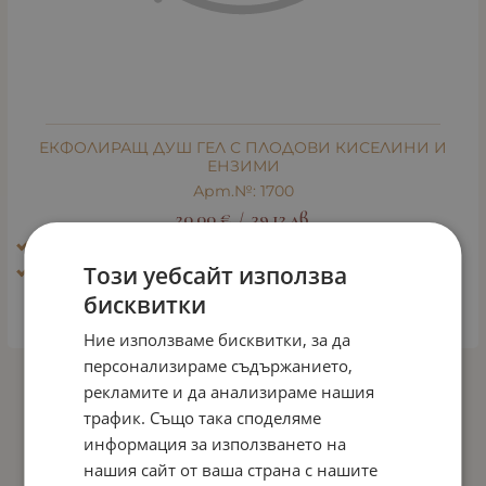
ЕКФОЛИРАЩ ДУШ ГЕЛ С ПЛОДОВИ КИСЕЛИНИ И
ЕНЗИМИ
Арт.№: 1700
20.00
€
39.12
лв.
/
Ефект: Био - пилинг
Този уебсайт използва
Тип кожа: Всички типове кожа
бисквитки
ДЕТАЙЛИ
Ние използваме бисквитки, за да
персонализираме съдържанието,
рекламите и да анализираме нашия
На страница по:
трафик. Също така споделяме
информация за използването на
нашия сайт от ваша страна с нашите