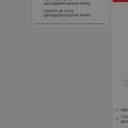
дехидратирана кожа
Серум за суха,
дехидратирана кожа
ЗА
П
Еф
Тип
де