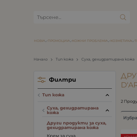
НОВИ
ПРОМОЦИИ
КОЖНИ ПРОБЛЕМИ
КОЗМЕТИКА
Начало
Тип кожа
Суха, дехидратирана кожа
ДРУ
Филтри
D'A
Тип кожа
2 Прод
Суха, дехидратирана
кожа
Избр
Други продукти за суха,
дехидратирана кожа
Крем за суха,
НЕНАЛ