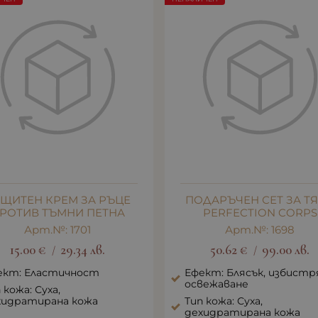
ЩИТЕН КРЕМ ЗА РЪЦЕ
ПОДАРЪЧЕН СЕТ ЗА Т
РОТИВ ТЪМНИ ПЕТНА
PERFECTION CORPS
Арт.№: 1701
Арт.№: 1698
15.00
€
29.34
лв.
50.62
€
99.00
лв.
/
/
ект: Еластичност
Ефект: Блясък, избистр
освежаване
 кожа: Суха,
хидратирана кожа
Тип кожа: Суха,
дехидратирана кожа