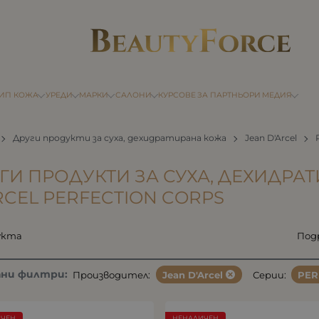
ТИП КОЖА
УРЕДИ
МАРКИ
САЛОНИ
КУРСОВЕ
ЗА ПАРТНЬОРИ
МЕДИЯ
Други продукти за суха, дехидратирана кожа
Jean D'Arcel
ГИ ПРОДУКТИ ЗА СУХА, ДЕХИДРА
RCEL PERFECTION CORPS
укта
Под
ани филтри:
Производител:
Jean D'Arcel
Серии:
PER
ИЧЕН
НЕНАЛИЧЕН