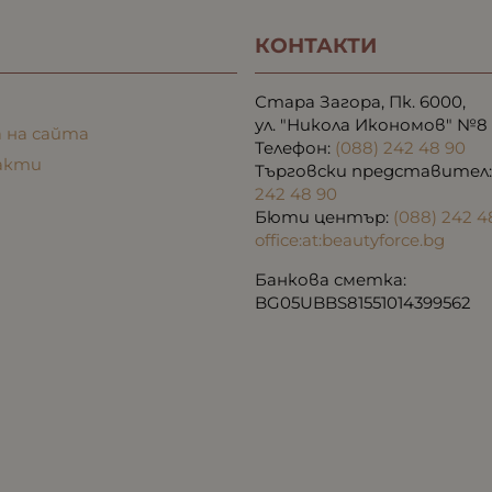
КОНТАКТИ
Стара Загора, Пк. 6000,
ул. "Никола Икономов" №8
 на сайта
Телефон:
(088) 242 48 90
акти
Търговски представител
242 48 90
Бюти център:
(088) 242 4
office:at:beautyforce.bg
Банкова сметка:
BG05UBBS81551014399562