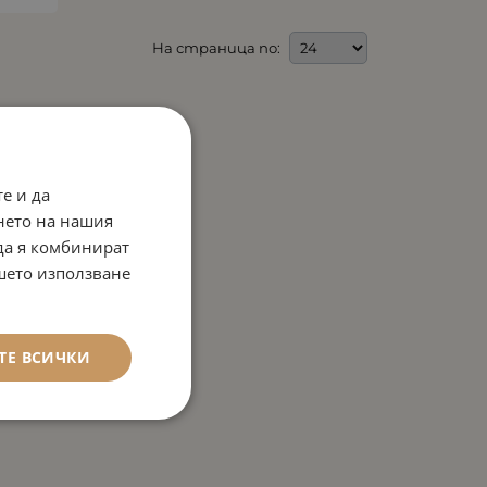
На страница по:
е и да
нето на нашия
 да я комбинират
ашето използване
ТЕ ВСИЧКИ