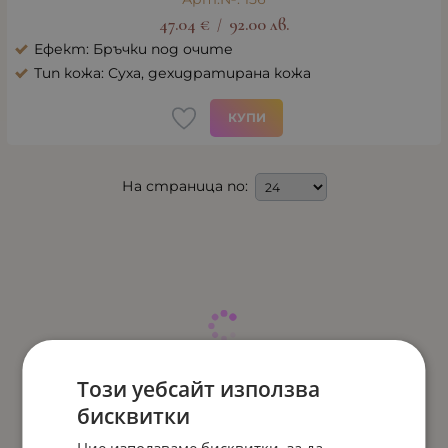
47.04
€
92.00
лв.
/
Ефект: Бръчки под очите
Тип кожа: Суха, дехидратирана кожа
КУПИ
На страница по:
Този уебсайт използва
бисквитки