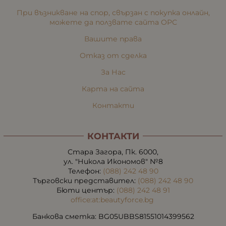
При възникване на спор, свързан с покупка онлайн,
можете да ползвате сайта ОРС
Вашите права
Отказ от сделка
За Нас
Карта на сайта
Контакти
КОНТАКТИ
Стара Загора, Пк. 6000,
ул. "Никола Икономов" №8
Телефон:
(088) 242 48 90
Търговски представител:
(088) 242 48 90
Бюти център:
(088) 242 48 91
office:at:beautyforce.bg
Банкова сметка: BG05UBBS81551014399562