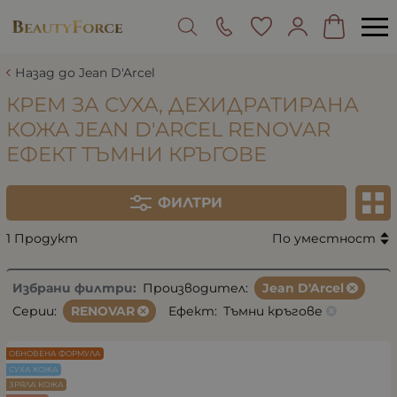
Назад до Jean D'Arcel
КРЕМ ЗА СУХА, ДЕХИДРАТИРАНА
КОЖА JEAN D'ARCEL RENOVAR
ЕФЕКТ ТЪМНИ КРЪГОВЕ
ФИЛТРИ
1 Продукт
По уместност
Избрани филтри:
Производител:
Jean D'Arcel
Серии:
RENOVAR
Ефект:
Тъмни кръгове
ОБНОВЕНА ФОРМУЛА
СУХА КОЖА
ЗРЯЛА КОЖА