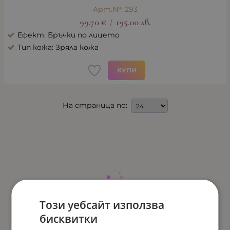
Арт.№: 293
99.70
€
195.00
лв.
/
Ефект: Бръчки по лицето
Тип кожа: Зряла кожа
КУПИ
На страница по:
Този уебсайт използва
бисквитки