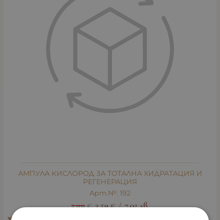
АМПУЛА КИСЛОРОД ЗА ТОТАЛНА ХИДРАТАЦИЯ И
РЕГЕНЕРАЦИЯ
Арт.№: 192
3.99
€
3.59
€
7.02
лв.
/
Ефект: Блясък, избистряне, освежаване