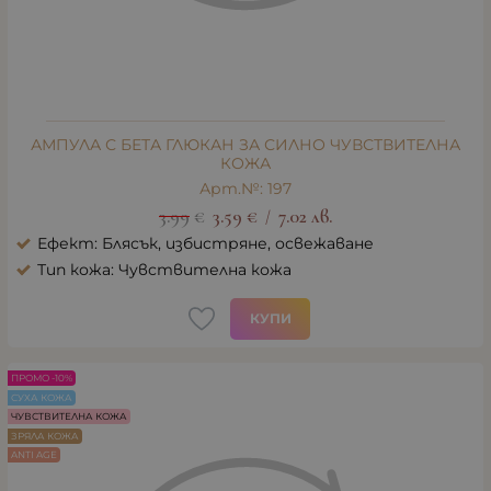
АМПУЛА С БЕТА ГЛЮКАН ЗА СИЛНО ЧУВСТВИТЕЛНА
КОЖА
Арт.№: 197
3.99
€
3.59
€
7.02
лв.
/
Ефект: Блясък, избистряне, освежаване
Тип кожа: Чувствителна кожа
КУПИ
ПРОМО -10%
СУХА КОЖА
ЧУВСТВИТЕЛНА КОЖА
ЗРЯЛА КОЖА
ANTI AGE