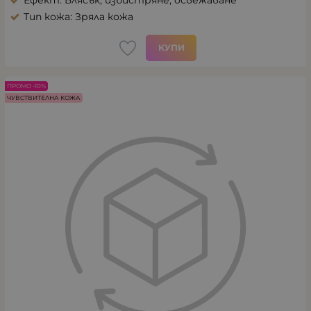
Ефект: Блясък, избистряне, освежаване
Тип кожа: Зряла кожа
КУПИ
ПРОМО -10%
ЧУВСТВИТЕЛНА КОЖА