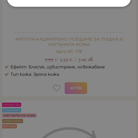
АМПУЛА КАШМИРЕНО УСЕЩАНЕ ЗА ГЛАДКА И
ИЗПЪНАТА КОЖА
Арт.№: 178
3.99
€
3.59
€
7.02
лв.
/
Ефект: Блясък, избистряне, освежаване
Тип кожа: Зряла кожа
КУПИ
ПРОМО -10%
СУХА КОЖА
ЧУВСТВИТЕЛНА КОЖА
ЗРЯЛА КОЖА
ANTI AGE