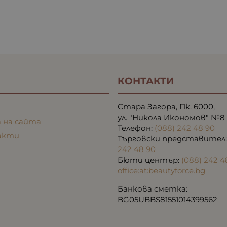
КОНТАКТИ
Стара Загора, Пк. 6000,
ул. "Никола Икономов" №8
 на сайта
Телефон:
(088) 242 48 90
акти
Търговски представител
242 48 90
Бюти център:
(088) 242 4
office:at:beautyforce.bg
Банкова сметка:
BG05UBBS81551014399562