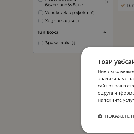
(1)
възстановяване
Тип
Успокояващ ефект
(1)
Хидратация
(1)
Подхранване
(1)
Тип кожа
Зряла кожа
(1)
Този уебса
Ние използваме
анализираме на
сайт от ваша ст
с друга информа
на техните услуг
ПОКАЖЕТЕ 