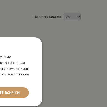
На страница по:
е и да
нето на нашия
 да я комбинират
ашето използване
ТЕ ВСИЧКИ