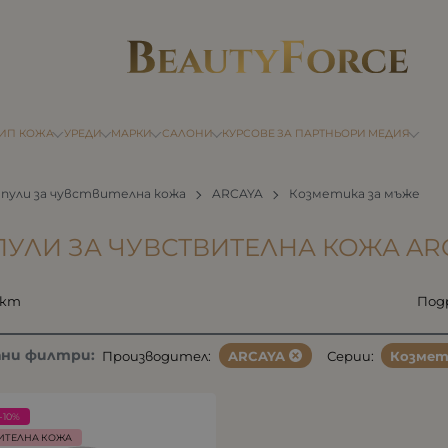
ТИП КОЖА
УРЕДИ
МАРКИ
САЛОНИ
КУРСОВЕ
ЗА ПАРТНЬОРИ
МЕДИЯ
пули за чувствителна кожа
ARCAYA
Козметика за мъже
УЛИ ЗА ЧУВСТВИТЕЛНА КОЖА ARC
укт
Под
ани филтри:
Производител:
ARCAYA
Серии:
Козмет
-10%
ИТЕЛНА КОЖА