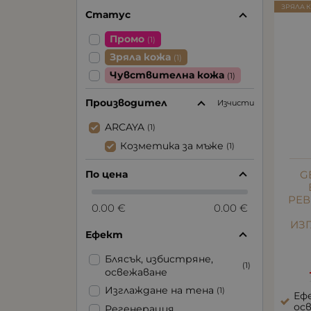
ЗРЯЛА 
Статус
Промо
(1)
Зряла кожа
(1)
Чувствителна кожа
(1)
Производител
Изчисти
ARCAYA
(1)
Козметика за мъже
(1)
По цена
G
РЕВ
0.00 €
0.00 €
ИЗ
Ефект
Блясък, избистряне,
(1)
освежаване
Изглаждане на тена
(1)
Ефе
ос
Регенерация,