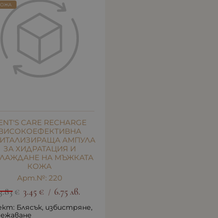
КОЖА
ENT'S CARE RECHARGE
ВИСОКОЕФЕКТИВНА
ИТАЛИЗИРАЩА АМПУЛА
ЗА ХИДРАТАЦИЯ И
ГЛАЖДАНЕ НА МЪЖКАТА
КОЖА
Арт.№: 220
3.83
€
3.45
€
6.75
лв.
/
кт: Блясък, избистряне,
вежаване