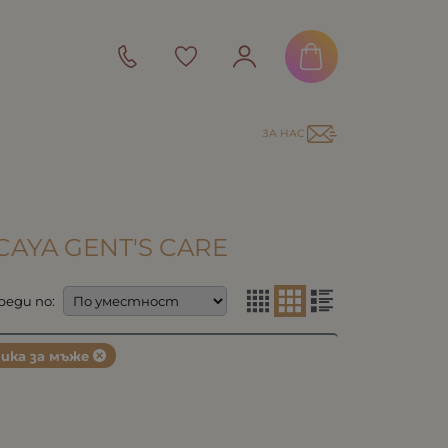
ЗА НАС
AYA GENT'S CARE
реди по:
ика за мъже