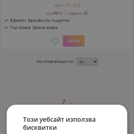
Арт.№: 263
152.88
€
299.01
лв.
/
Ефект: Бръчки по лицето
Тип кожа: Зряла кожа
КУПИ
На страница по:
Този уебсайт използва
бисквитки