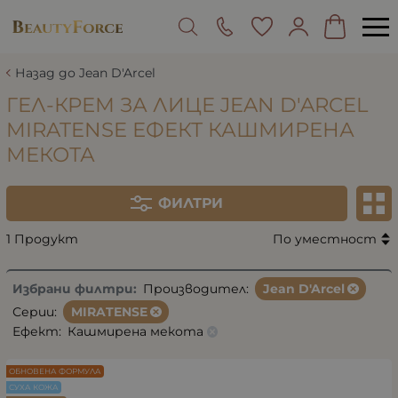
Назад до Jean D'Arcel
ГЕЛ-КРЕМ ЗА ЛИЦЕ JEAN D'ARCEL
MIRATENSE ЕФЕКТ КАШМИРЕНА
МЕКОТА
ФИЛТРИ
1 Продукт
По уместност
Избрани филтри:
Производител:
Jean D'Arcel
Серии:
MIRATENSE
Ефект:
Кашмирена мекота
ОБНОВЕНА ФОРМУЛА
СУХА КОЖА