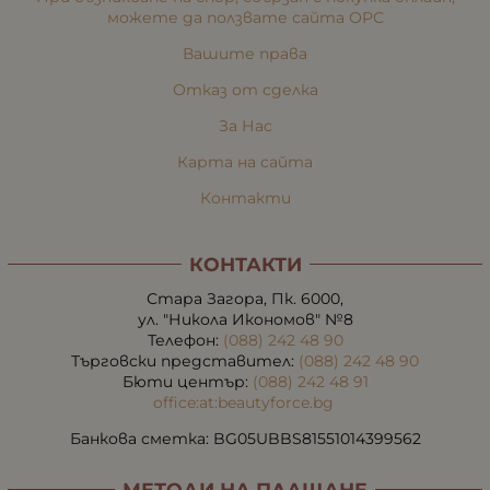
можете да ползвате сайта ОРС
Вашите права
Отказ от сделка
За Нас
Карта на сайта
Контакти
КОНТАКТИ
Стара Загора, Пк. 6000,
ул. "Никола Икономов" №8
Телефон:
(088) 242 48 90
Търговски представител:
(088) 242 48 90
Бюти център:
(088) 242 48 91
office:at:beautyforce.bg
Банкова сметка: BG05UBBS81551014399562
МЕТОДИ НА ПЛАЩАНЕ