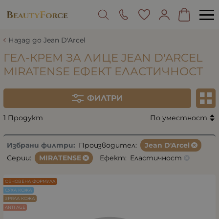
Назад до Jean D'Arcel
ГЕЛ-КРЕМ ЗА ЛИЦЕ JEAN D'ARCEL
MIRATENSE ЕФЕКТ ЕЛАСТИЧНОСТ
ФИЛТРИ
1 Продукт
По уместност
Избрани филтри:
Производител:
Jean D'Arcel
Серии:
MIRATENSE
Ефект:
Еластичност
ОБНОВЕНА ФОРМУЛА
СУХА КОЖА
ЗРЯЛА КОЖА
ANTI AGE