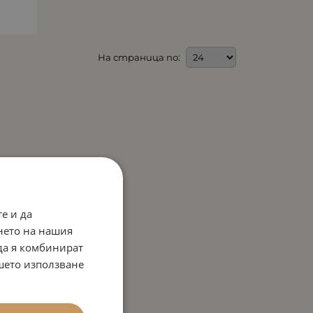
На страница по:
е и да
нето на нашия
 да я комбинират
ашето използване