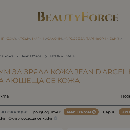
ТИП КОЖА
УРЕДИ
МАРКИ
САЛОНИ
КУРСОВЕ
ЗА ПАРТНЬОРИ
МЕДИЯ
ла кожа
Jean D'Arcel
HYDRATANTE
УМ ЗА ЗРЯЛА КОЖА JEAN D'ARCEL
А ЛЮЩЕЩА СЕ КОЖА
укта
Под
ани филтри:
Производител:
Jean D'Arcel
Серии:
HYD
жа:
Суха лющеща се кожа