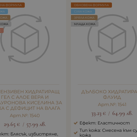
ЕНА ФОРМУЛА
ОБНОВЕНА ФОРМУЛА
ОЖА
СУХА КОЖА
КОЖА
ЗРЯЛА КОЖА
КОЖА
МЛАДА КОЖА
E
ТEНЗИВЕН ХИДРАТИРАЩ
ДЪЛБОКО ХИДРАТИР
ГЕЛ С АЛОЕ ВЕРА И
ФЛУИД
ЛУРОНОВА КИСЕЛИНА ЗА
Арт.№: 1541
А С ДЕФИЦИТ НА ВЛАГА
33.23
€
64.99
лв.
/
Арт.№: 1540
Ефект: Еластичност
29.65
€
57.99
лв.
/
Тип кожа: Смесена към с
кт: Блясък, избистряне,
кожа