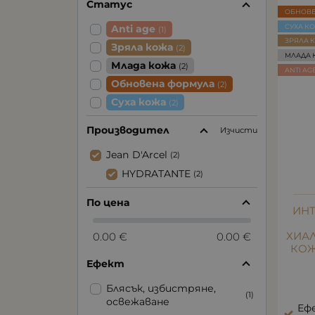
Статус
ОБНОВ
СУХА К
Anti age
(1)
ЗРЯЛА 
Зряла кожа
(2)
МЛАДА 
Млада кожа
(2)
ANTI AG
Обновена формула
(2)
Суха кожа
(2)
Производител
Изчисти
Jean D'Arcel
(2)
HYDRATANTE
(2)
По цена
ИН
ХИА
0.00 €
0.00 €
КОЖ
Ефект
Блясък, избистряне,
(1)
освежаване
Ефе