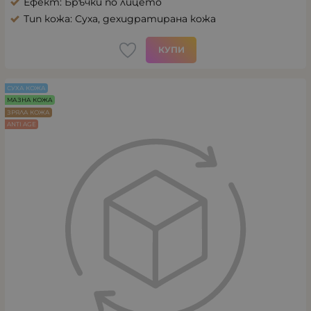
Ефект: Бръчки по лицето
Тип кожа: Суха, дехидратирана кожа
КУПИ
СУХА КОЖА
МАЗНА КОЖА
ЗРЯЛА КОЖА
ANTI AGE