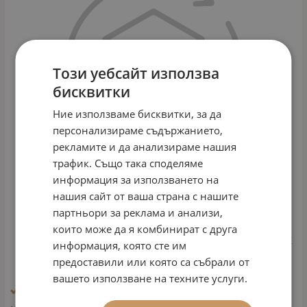
Този уебсайт използва
бисквитки
Ние използваме бисквитки, за да
персонализираме съдържанието,
рекламите и да анализираме нашия
трафик. Също така споделяме
информация за използването на
нашия сайт от ваша страна с нашите
партньори за реклама и анализи,
които може да я комбинират с друга
ХИДРАТИРАЩ КРЕМ ХИАЛУРОН С 24 ЧАСА ДЕЙСТВИЕ
информация, която сте им
Арт.№: 1129
предоставили или която са събрали от
49.60
€
97.01
лв.
/
вашето използване на техните услуги.
Ефект: Блясък, избистряне, освежаване