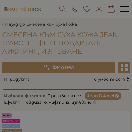
Назад до Смесена към суха кожа
СМЕСЕНА КЪМ СУХА КОЖА JEAN
D'ARCEL ЕФЕКТ ПОВДИГАНЕ,
ЛИФТИНГ, ИЗПЪВАНЕ
ФИЛТРИ
11 Продукта
По уместност
Избрани филтри:
Производител:
Jean D'Arcel
Ефект:
Повдигане, лифтинг, изпъване
НОВО
ПРОМО -10%
СУХА КОЖА
ЗРЯЛА КОЖА