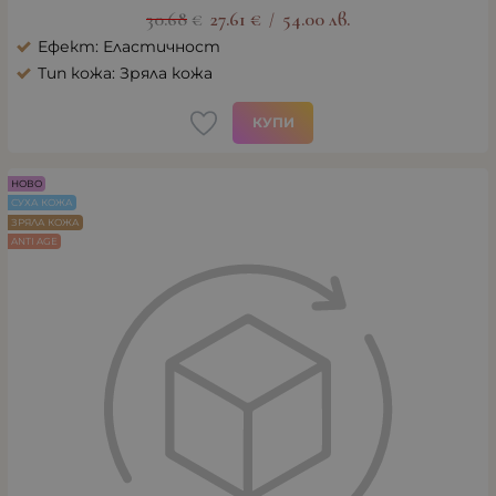
30.68
€
27.61
€
54.00
лв.
/
Ефект: Еластичност
Тип кожа: Зряла кожа
КУПИ
НОВО
СУХА КОЖА
ЗРЯЛА КОЖА
ANTI AGE