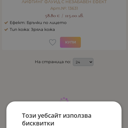
ЛИФТИНГ ФЛУИД С НЕЗАБАВЕН ЕФЕКТ
Арт.№: 13631
58.80
€
115.00
лв.
/
Ефект: Бръчки по лицето
Тип кожа: Зряла кожа
КУПИ
На страница по:
Този уебсайт използва
бисквитки