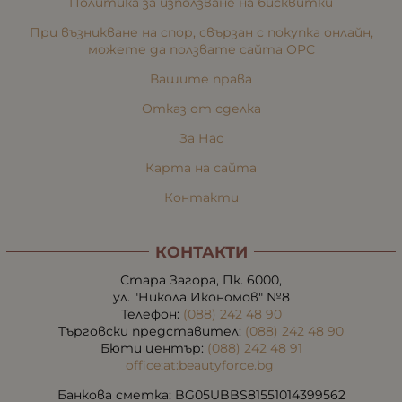
Политика за използване на бисквитки
При възникване на спор, свързан с покупка онлайн,
можете да ползвате сайта ОРС
Вашите права
Отказ от сделка
За Нас
Карта на сайта
Контакти
КОНТАКТИ
Стара Загора, Пк. 6000,
ул. "Никола Икономов" №8
Телефон:
(088) 242 48 90
Търговски представител:
(088) 242 48 90
Бюти център:
(088) 242 48 91
office:at:beautyforce.bg
Банкова сметка: BG05UBBS81551014399562