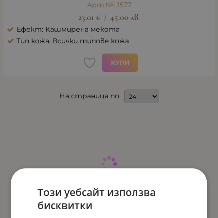
Арт.№: 1577
23.01
€
45.00
лв.
/
Ефект: Кашмирена мекота
Тип кожа: Всички типове кожа
КУПИ
На страница по:
Този уебсайт използва
бисквитки