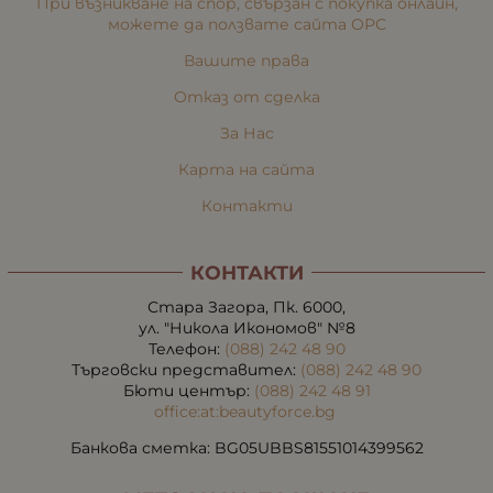
При възникване на спор, свързан с покупка онлайн,
можете да ползвате сайта ОРС
Вашите права
Отказ от сделка
За Нас
Карта на сайта
Контакти
КОНТАКТИ
Стара Загора, Пк. 6000,
ул. "Никола Икономов" №8
Телефон:
(088) 242 48 90
Търговски представител:
(088) 242 48 90
Бюти център:
(088) 242 48 91
office:at:beautyforce.bg
Банкова сметка: BG05UBBS81551014399562