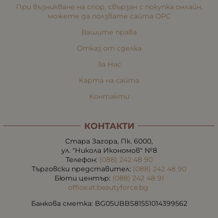
При възникване на спор, свързан с покупка онлайн,
можете да ползвате сайта ОРС
Вашите права
Отказ от сделка
За Нас
Карта на сайта
Контакти
КОНТАКТИ
Стара Загора, Пк. 6000,
ул. "Никола Икономов" №8
Телефон:
(088) 242 48 90
Търговски представител:
(088) 242 48 90
Бюти център:
(088) 242 48 91
office:at:beautyforce.bg
Банкова сметка: BG05UBBS81551014399562