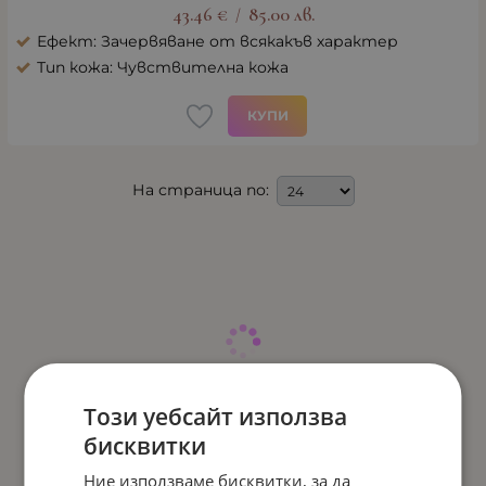
43.46
€
85.00
лв.
/
Ефект: Зачервяване от всякакъв характер
Тип кожа: Чувствителна кожа
КУПИ
На страница по:
Този уебсайт използва
бисквитки
Ние използваме бисквитки, за да