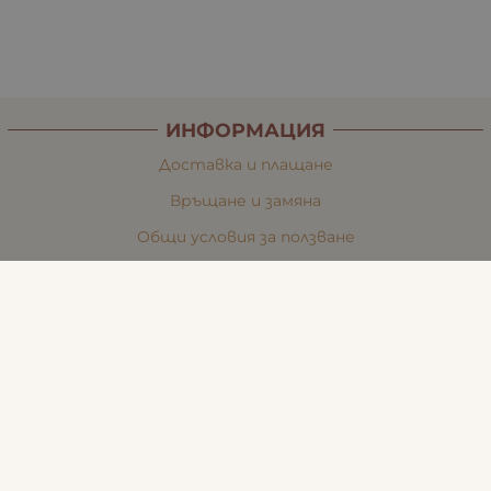
ИНФОРМАЦИЯ
Доставка и плащане
Връщане и замяна
Общи условия за ползване
Политиката за поверителност
Политика за използване на бисквитки
При възникване на спор, свързан с покупка онлайн,
можете да ползвате сайта ОРС
Вашите права
Отказ от сделка
За Нас