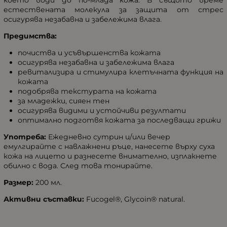
естествената молекула за защита от стрес
осигурява незабавна и забележима влага.
Предимства:
почиства и усъвършенства кожата
осигурява незабавна и забележима влага
ревитализира и стимулира клетъчната функция на
кожата
подобрява текстурата на кожата
за младежки, сияен тен
осигурява видими и устойчиви резултати
оптимално подготвя кожата за последващи грижи
Употреба:
Ежедневно сутрин и/или вечер
емулгирайте с навлажнени ръце, нанесете върху суха
кожа на лицето и разнесете внимателно, изплакнете
обилно с вода. След това тонирайте.
Размер:
200 мл.
Активни съставки:
Fucogel®, Glycoin® natural.