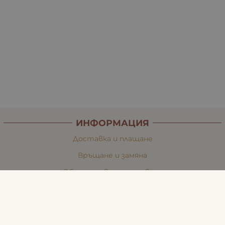
ИНФОРМАЦИЯ
Доставка и плащане
Връщане и замяна
Общи условия за ползване
Политиката за поверителност
Политика за използване на бисквитки
При възникване на спор, свързан с покупка онлайн,