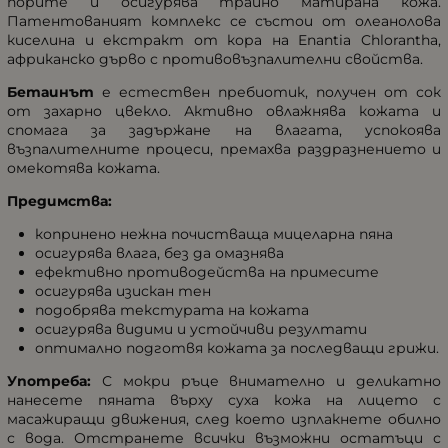
порите и осигурява трайно матирана кожа.
Патентованият комплекс се състои от олеанолова
киселина и екстракт от кора на Enantia Chlorantha,
африканско дърво с противовъзпалителни свойства.
Бетаинът
е естествен пребиотик, получен от сок
от захарно цвекло. Активно овлажнява кожата и
спомага за задържане на влагата, успокоява
възпалителните процеси, премахва раздразнението и
омекотява кожата.
Предимства:
копринено нежна почистваща мицеларна пяна
осигурява влага, без да омазнява
ефективно противодейства на примесите
осигурява изискан тен
подобрява текстурата на кожата
осигурява видими и устойчиви резултати
оптимално подготвя кожата за последващи грижи.
Употреба:
С мокри ръце внимателно и деликатно
нанесете пяната върху суха кожа на лицето с
масажиращи движения, след което изплакнете обилно
с вода. Отстранете всички възможни остатъци с