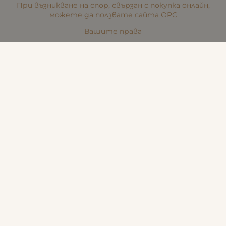
При възникване на спор, свързан с покупка онлайн,
можете да ползвате сайта ОРС
Вашите права
Отказ от сделка
За Нас
Карта на сайта
Контакти
КОНТАКТИ
Стара Загора, Пк. 6000,
ул. "Никола Икономов" №8
Телефон:
(088) 242 48 90
Търговски представител:
(088) 242 48 90
Бюти център:
(088) 242 48 91
office:at:beautyforce.bg
Банкова сметка: BG05UBBS81551014399562