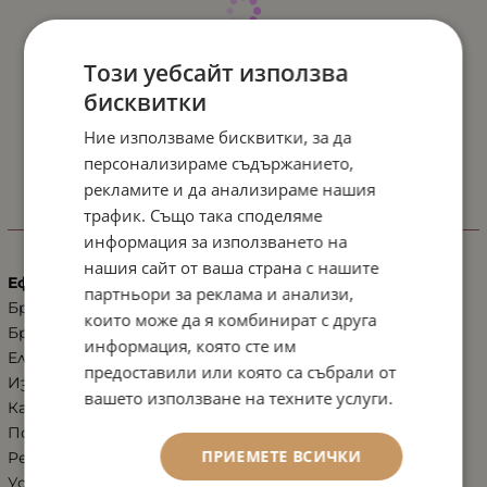
Този уебсайт използва
бисквитки
Ние използваме бисквитки, за да
персонализираме съдържанието,
рекламите и да анализираме нашия
трафик. Също така споделяме
ХАРАКТЕРИСТИКИ
информация за използването на
нашия сайт от ваша страна с нашите
Ефект
партньори за реклама и анализи,
Бръчки по лицето
които може да я комбинират с друга
Бръчки по шия и деколте
информация, която сте им
Еластичност
предоставили или която са събрали от
Изглаждане на тена
вашето използване на техните услуги.
Кашмирена мекота
Повдигане, лифтинг, изпъване
ПРИЕМЕТЕ ВСИЧКИ
Регенерация, възстановяване
Успокояващ ефект