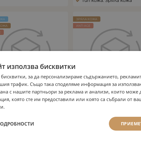
Тип кожа: Зряла кожа
ОЖА
ЗРЯЛА КОЖА
КОЖА
ANTI AGE
E
йт използва бисквитки
 бисквитки, за да персонализираме съдържанието, рекламит
шия трафик. Също така споделяме информация за използва
рана с нашите партньори за реклама и анализи, които може
ция, която сте им предоставили или която са събрали от в
и.
ЛИФТИНГ МАСКА С
ОКОЛООЧЕН ГЕЛ С БЪ
ИЗОФЛАВОНИ
ДЕЙСТВИЕ
Арт.№: 105
Арт.№: 109
ПОДРОБНОСТИ
ПРИЕМЕ
42.44
€
83.01
лв.
44.99
€
87.99
лв.
/
/
кт: Блясък, избистряне,
Ефект: Бръчки под очи