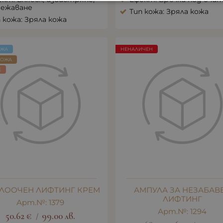
вежаване
Тип кожа: Зряла кожа
 кожа: Зряла кожа
ОЖА
НЕНАЛИЧЕН
КОЖА
E
ЛООЧЕН ЛИФТИНГ КРЕМ
АМПУЛА ЗА НЕЗАБАВ
ЛИФТИНГ
Арт.№: 1379
Арт.№: 1294
50.62
€
99.00
лв.
/