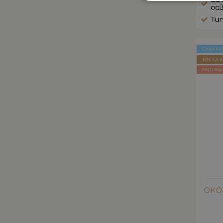
ос
Тип
СУХА К
ЗРЯЛА 
ANTI AG
ОКО