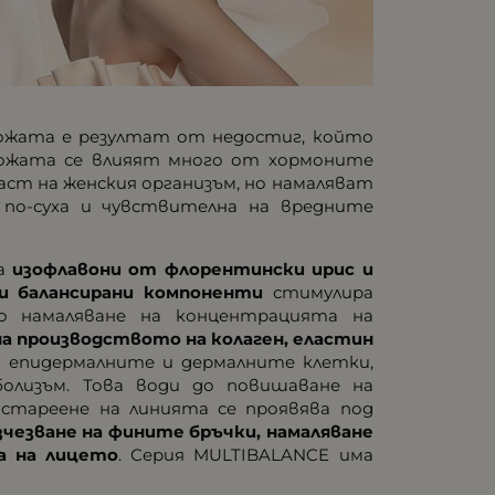
кожата е резултат от недостиг, който
кожата се влияят много от хормоните
аст на женския организъм, но намаляват
 по-суха и чувствителна на вредните
на
изофлавони от флорентински ирис и
и балансирани компоненти
стимулира
о намаляване на концентрацията на
на производството на колаген, еластин
а епидермалните и дермалните клетки,
болизъм. Това води до повишаване на
тареене на линията се проявява под
чезване на фините бръчки, намаляване
а на лицето
. Серия MULTIBALANCE има