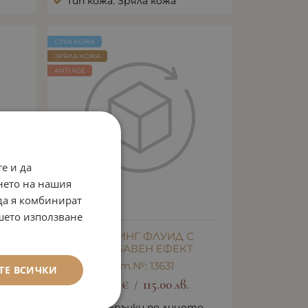
Тип кожа: Зряла кожа
СУХА КОЖА
ЗРЯЛА КОЖА
ANTI AGE
е и да
нето на нашия
 да я комбинират
ашето използване
РЗО
ЛИФТИНГ ФЛУИД С
НЕЗАБАВЕН ЕФЕКТ
Арт.№: 13631
ТЕ ВСИЧКИ
58.80
€
115.00
лв.
/
те
Ефект: Бръчки по лицето