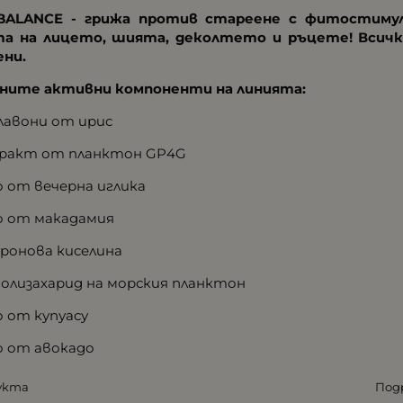
BALANCE - грижа против стареене с фитостимул
а на лицето, шията, деколтето и ръцете! Всич
ени.
ните активни компоненти на линията:
флавони от ирис
тракт от планктон GP4G
о от вечерна иглика
ло от макадамия
уронова киселина
ополизахарид на морския планктон
о от купуасу
ло от авокадо
укта
Под