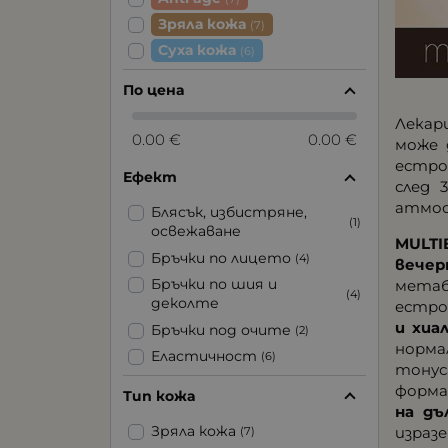
Зряла кожа
(7)
Суха кожа
(6)
По цена
Лекар
0.00 €
0.00 €
може 
естро
Ефект
след 
атмос
Блясък, избистряне,
(1)
освежаване
MULTI
Бръчки по лицето
(4)
вечер
Бръчки по шия и
метаб
(4)
деколте
естро
и хиа
Бръчки под очите
(2)
норма
Еластичност
(6)
тонус
Изглаждане на тена
(4)
форм
Тип кожа
Кашмирена мекота
на дъ
(5)
Зряла кожа
израз
(7)
Повдигане, лифтинг,
(7)