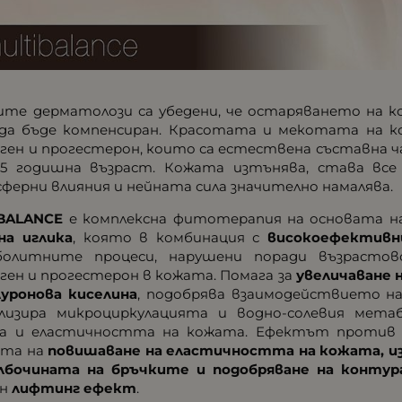
ите дерматолози са убедени, че остаряването на 
да бъде компенсиран. Красотата и мекотата на 
ген и прогестерон, които са естествена съставна ч
35 годишна възраст. Кожата изтънява, става все
ферни влияния и нейната сила значително намалява.
BALANCE
е комплексна фитотерапия на основата 
на иглика
, която в комбинация с
високоефективн
олитните процеси, нарушени поради възрастов
ген и прогестерон в кожата. Помага за
увеличаване 
луронова киселина
, подобрява взаимодействието н
лизира микроциркулацията и водно-солевия мета
а и еластичността на кожата. Ефектът против с
ата на
повишаване на еластичността на кожата, из
лбочината на бръчките и подобряване на контур
ен
лифтинг ефект
.