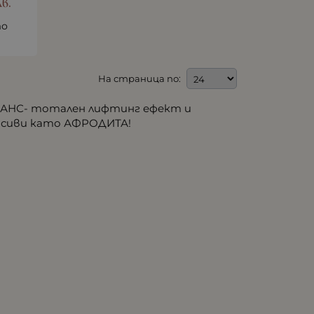
лв.
то
На страница по:
ЛАНС- тотален лифтинг ефект и
расиви като АФРОДИТА!