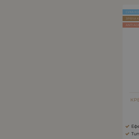
СУХА К
ЗРЯЛА 
ANTI AG
КР
Еф
Тип