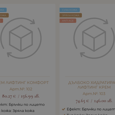
ОЖА
СУХА КОЖА
КОЖА
ЗРЯЛА КОЖА
E
ANTI AGE
ЕМ ЛИФТИНГ КОМФОРТ
ДЪЛБОКО ХИДРАТИР
ЛИФТИНГ КРЕМ
Арт.№: 102
Арт.№: 103
80.27
€
156.99
лв.
/
74.65
€
146.00
лв.
/
ект: Бръчки по лицето
Ефект: Бръчки по лице
 кожа: Зряла кожа