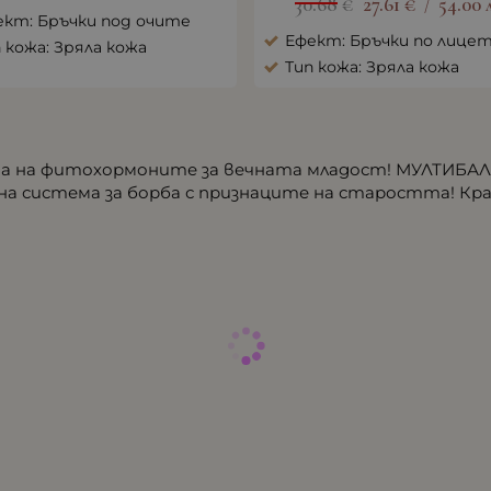
30.68
€
27.61
€
54.00
/
ект: Бръчки под очите
Ефект: Бръчки по лице
 кожа: Зряла кожа
Тип кожа: Зряла кожа
а на фитохормоните за вечната младост! МУЛТИБА
зна система за борба с признаците на старостта! К