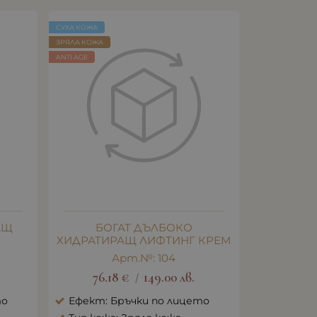
СУХА КОЖА
ЗРЯЛА КОЖА
ANTI AGE
АЩ
БОГАТ ДЪЛБОКО
ХИДРАТИРАЩ ЛИФТИНГ КРЕМ
Арт.№: 104
76.18
€
149.00
лв.
/
то
Ефект: Бръчки по лицето