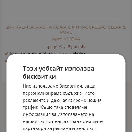
24Ч КРЕМ ЗА МАЗНА КОЖА С МИКРОСРЕБРО CLEAR &
PURE
Арт.№: 134А
43.46
€
85.00
лв.
/
Ефект: Антибактериален ефект
Тип кожа: Нечиста акнеична кожа
Този уебсайт използва
КУПИ
бисквитки
Ние използваме бисквитки, за да
персонализираме съдържанието,
На страница по:
рекламите и да анализираме нашия
трафик. Също така споделяме
информация за използването на
нашия сайт от ваша страна с нашите
партньори за реклама и анализи,