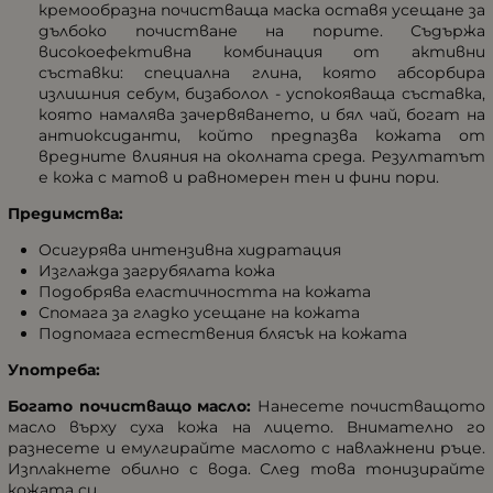
кремообразна почистваща маска оставя усещане за
дълбоко почистване на порите. Съдържа
високоефективна комбинация от активни
съставки: специална глина, която абсорбира
излишния себум, бизаболол - успокояваща съставка,
която намалява зачервяването, и бял чай, богат на
антиоксиданти, който предпазва кожата от
вредните влияния на околната среда. Резултатът
е кожа с матов и равномерен тен и фини пори.
Предимства:
Осигурява интензивна хидратация
Изглажда загрубялата кожа
Подобрява еластичността на кожата
Спомага за гладко усещане на кожата
Подпомага естествения блясък на кожата
Употреба:
Богато почистващо масло:
Нанесете почистващото
масло върху суха кожа на лицето. Внимателно го
разнесете и емулгирайте маслото с навлажнени ръце.
Изплакнете обилно с вода. След това тонизирайте
кожата си.