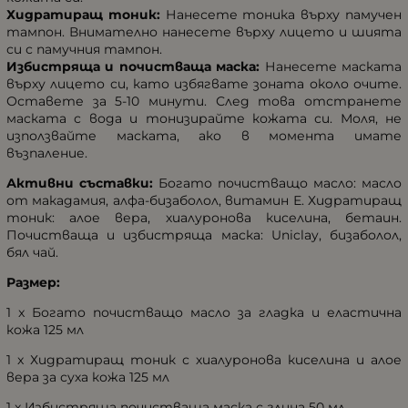
Хидратиращ тоник:
Нанесете тоника върху памучен
тампон. Внимателно нанесете върху лицето и шията
си с памучния тампон.
Избистряща и почистваща маска:
Нанесете маската
върху лицето си, като избягвате зоната около очите.
Оставете за 5-10 минути. След това отстранете
маската с вода и тонизирайте кожата си. Моля, не
използвайте маската, ако в момента имате
възпаление.
Активни съставки:
Богато почистващо масло: масло
от макадамия, алфа-бизаболол, витамин Е. Хидратиращ
тоник: алое вера, хиалуронова киселина, бетаин.
Почистваща и избистряща маска: Uniclay, бизаболол,
бял чай.
Размер:
1 x Богато почистващо масло за гладка и еластична
кожа 125 мл
1 x Хидратиращ тоник с хиалуронова киселина и алое
вера за суха кожа 125 мл
1 x Избистряща почистваща маска с глина 50 мл