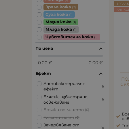
ЗРЯЛА 
Зряла кожа
(2)
ANTI AG
Суха кожа
(1)
Мазна кожа
(1)
Млада кожа
(1)
Чувствителна кожа
(1)
По цена
0.00 €
0.00 €
Ефект
ПО
Антибактериален
СУ
(1)
ефект
Блясък, избистряне,
(1)
освежаване
Бръчки по лицето
(0)
Ефе
Еластичност
(0)
ос
Зачервяване от
Тип
(1)