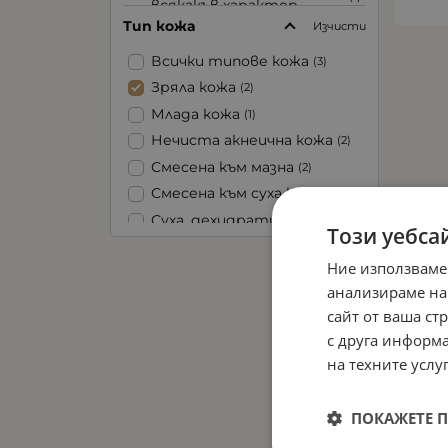
всякакъв характер
Тип кожа
Изчисти
Изглаждане на тена
(0)
Кашмирена мекота
(0)
Всички типове кожа
(3)
Ликвидиране на пъпки
(0)
Зряла кожа
(2)
Повдигане, лифтинг,
Млада кожа
(1)
(0)
изпъване
Нечиста акнеична кожа
(2)
Почистване
(0)
Смесена към мазна
(2)
Против тъмни кръгове
(0)
Смесена към суха кожа
(2)
Регенерация,
Суха, дехидратирана
(1)
възстановяване
Този уебса
(2)
кожа
Регулиране на
Суха лющеща се кожа
(1)
Ние използваме
(1)
омазняването
анализираме на
Чувствителна кожа
(1)
Успокояващ ефект
(1)
сайт от ваша ст
Хидратация
(1)
с друга информа
Подхранване
(1)
на техните услуг
ПОКАЖЕТЕ 