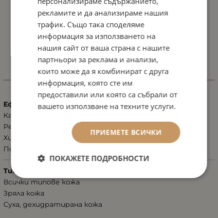
персонализираме съдържанието,
рекламите и да анализираме нашия
трафик. Също така споделяме
информация за използването на
нашия сайт от ваша страна с нашите
партньори за реклама и анализи,
които може да я комбинират с друга
ХАРАКТЕРИСТИКИ
информация, която сте им
предоставили или която са събрали от
Ефект
вашето използване на техните услуги.
Кашмирена мекота
Регенерация, възстановяване
ПРИЕМЕТЕ ВСИЧКИ
Хидратация
Подхранване
ПОКАЖЕТЕ ПОДРОБНОСТИ
Тип кожа
Всички типове кожа
Зряла кожа
Суха, дехидратирана кожа