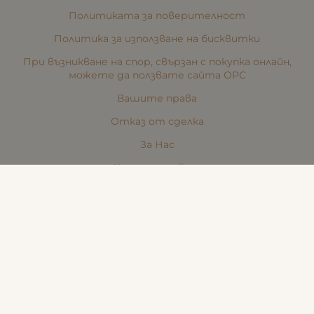
Политиката за поверителност
Политика за използване на бисквитки
При възникване на спор, свързан с покупка онлайн,
можете да ползвате сайта ОРС
Вашите права
Отказ от сделка
За Нас
Карта на сайта
Контакти
КОНТАКТИ
Стара Загора, Пк. 6000,
ул. "Никола Икономов" №8
Телефон:
(088) 242 48 90
Търговски представител:
(088) 242 48 90
Бюти център:
(088) 242 48 91