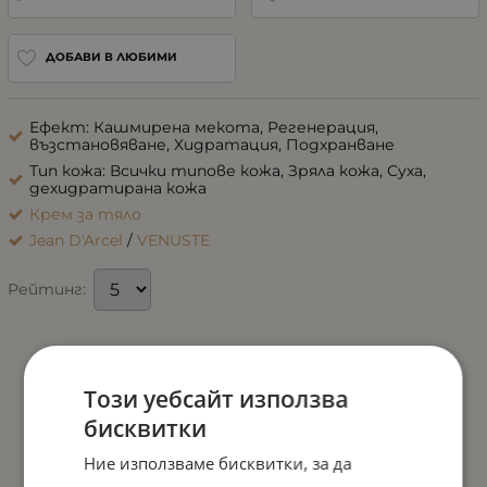
ДОБАВИ В ЛЮБИМИ
Ефект: Кашмирена мекота, Регенерация,
възстановяване, Хидратация, Подхранване
Тип кожа: Всички типове кожа, Зряла кожа, Суха,
дехидратирана кожа
Крем за тяло
Jean D'Arcel
/
VENUSTE
Рейтинг:
Този уебсайт използва
бисквитки
Ние използваме бисквитки, за да