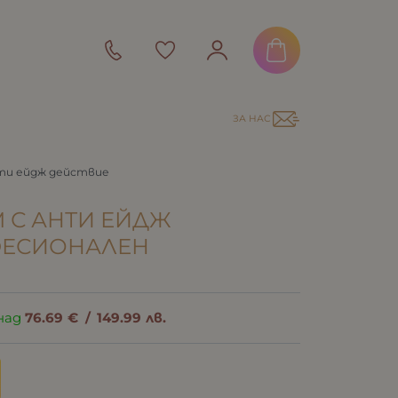
ЗА НАС
нти ейдж действие
М С АНТИ ЕЙДЖ
ФЕСИОНАЛЕН
над
76.69
€
/
149.99
лв.