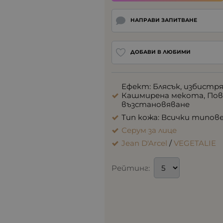
НАПРАВИ ЗАПИТВАНЕ
ДОБАВИ В ЛЮБИМИ
Ефект: Блясък, избистря
Кашмирена мекота, Повд
възстановяване
Тип кожа: Всички типов
Серум за лице
Jean D'Arcel
/
VEGETALIE
Рейтинг: