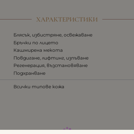
ХАРАКТЕРИСТИКИ
Блясък, избистряне, освежаване
Бръчки по лицето
Кашмирена мекота
Повдигане, лифтинг, изпъване
Регенерация, възстановяване
Подхранване
Всички типове кожа