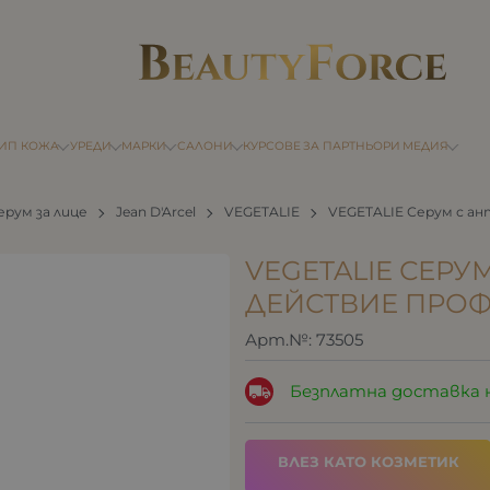
ТИП КОЖА
УРЕДИ
МАРКИ
САЛОНИ
КУРСОВЕ
ЗА ПАРТНЬОРИ
МЕДИЯ
ерум за лице
Jean D'Arcel
VEGETALIE
VEGETALIE Серум с а
VEGETALIE СЕРУ
ДЕЙСТВИЕ ПРО
Арт.№:
73505
Безплатна доставка 
ВЛЕЗ КАТО КОЗМЕТИК