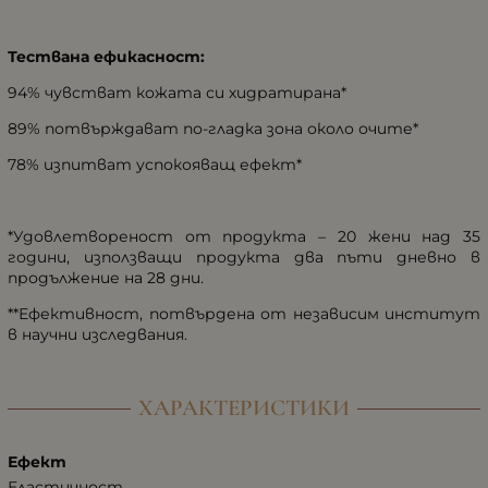
Тествана ефикасност:
94% чувстват кожата си хидратирана*
89% потвърждават по-гладка зона около очите*
78% изпитват успокояващ ефект*
*Удовлетвореност от продукта – 20 жени над 35
години, използващи продукта два пъти дневно в
продължение на 28 дни.
**Ефективност, потвърдена от независим институт
в научни изследвания.
ХАРАКТЕРИСТИКИ
Ефект
Еластичност