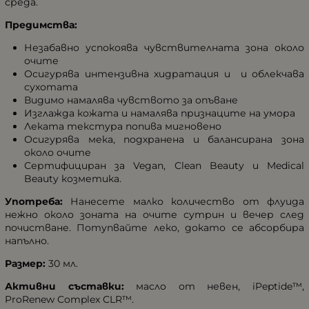
среда.
Предимства:
Незабавно успокоява чувствителната зона около
очите
Осигурява интензивна хидратация и и облекчава
сухотата
Видимо намалява чувството за опъване
Изглажда кожата и намалява признаците на умора
Леката текстура попива мигновено
Осигурява мека, подхранена и балансирана зона
около очите
Сертифициран за Vegan, Clean Beauty и Medical
Beauty козметика.
Употреба:
Нанесете малко количество от флуида
нежно около зоната на очите сутрин и вечер след
почистване. Потупвайте леко, докато се абсорбира
напълно.
Размер:
30 мл.
Активни съставки:
масло от невен, iPeptide™,
ProRenew Complex CLR™.