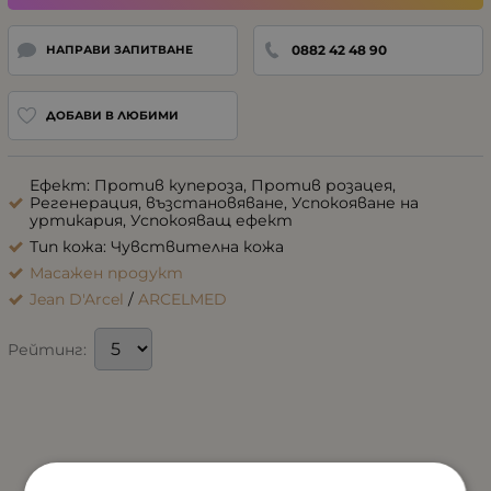
0882 42 48 90
НАПРАВИ ЗАПИТВАНЕ
ДОБАВИ В ЛЮБИМИ
Ефект: Против купероза, Против розацея,
Регенерация, възстановяване, Успокояване на
уртикария, Успокояващ ефект
Тип кожа: Чувствителна кожа
Масажен продукт
Jean D'Arcel
/
ARCELMED
Рейтинг: