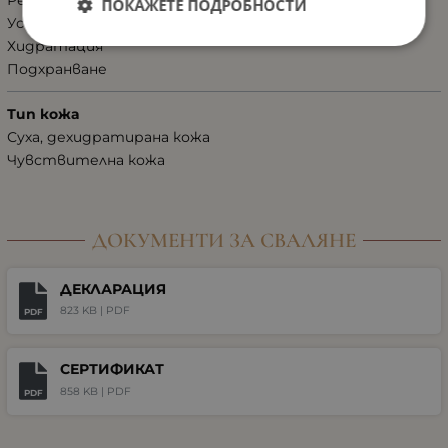
Регенерация, възстановяване
ПОКАЖЕТЕ ПОДРОБНОСТИ
Успокояващ ефект
Хидратация
Подхранване
Тип кожа
Суха, дехидратирана кожа
Чувствителна кожа
ДОКУМЕНТИ ЗА СВАЛЯНЕ
ДЕКЛАРАЦИЯ
823 KB |
PDF
PDF
СЕРТИФИКАТ
858 KB |
PDF
PDF