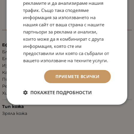
рекламите и да анализираме нашия
трафик. Също така споделяме
информация за използването на
нашия сайт от ваша страна с нашите
ХАРАКТЕРИСТИКИ
партньори за реклама и анализи,
които може да я комбинират с друга
Ефект
информация, която сте им
Блясък, избистряне, освежаване
предоставили или която са събрали от
Еластичност
вашето използване на техните услуги.
Изглаждане на тена
Кашмирена мекота
ПРИЕМЕТЕ ВСИЧКИ
Повдигане, лифтинг, изпъване
Регенерация, възстановяване
ПОКАЖЕТЕ ПОДРОБНОСТИ
Хидратация
Тип кожа
Зряла кожа