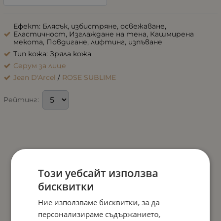
Ефект: Блясък, избистряне, освежаване,
Еластичност, Изглаждане на тена, Кашмирена
мекота, Повдигане, лифтинг, изпъване
Тип кожа: Зряла кожа
Серум за лице
Jean D'Arcel
/
ROSE SUBLIME
Рейтинг:
Този уебсайт използва
бисквитки
Ние използваме бисквитки, за да
персонализираме съдържанието,