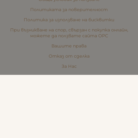
Политиката за поверителност
Политика за използване на бисквитки
При възникване на спор, свързан с покупка онлайн,
можете да ползвате сайта ОРС
Вашите права
Отказ от сделка
За Нас
Карта на сайта
Контакти
КОНТАКТИ
Стара Загора, Пк. 6000,
ул. "Никола Икономов" №8
Телефон:
(088) 242 48 90
Търговски представител:
(088) 242 48 90