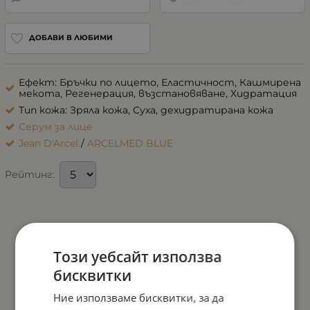
ДОБАВИ В ЛЮБИМИ
Ефект: Бръчки по лицето, Еластичност, Кашмирена
мекота, Регенерация, възстановяване, Хидратация
Тип кожа: Зряла кожа, Суха, дехидратирана кожа
Серум за лице
Jean D'Arcel
/
ARCELMED BLUE
Рейтинг:
Този уебсайт използва
бисквитки
Ние използваме бисквитки, за да