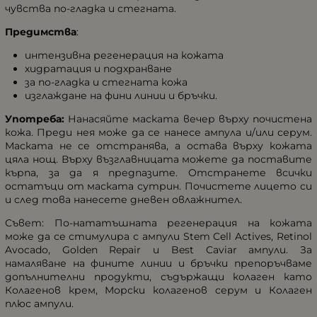
чувства по-гладка и стегната.
Предимства
:
интензивна регенерация на кожата
хидратация и подхранване
за по-гладка и стегната кожа
изглаждане на фини линии и бръчки.
Употреба:
Нанасяйте маската вечер върху почистена
кожа. Преди нея може да се нанесе ампула и/или серум.
Маската не се отстранява, а остава върху кожата
цяла нощ. Върху възглавницата можете да поставите
кърпа, за да я предпазите. Отстранете всички
остатъци от маската сутрин. Почистете лицето си
и след това нанесете дневен овлажнител.
Съвет: По-нататъшната регенерация на кожата
може да се стимулира с ампули Stem Cell Actives, Retinol
Avocado, Golden Repair и Best Caviar ампули. За
намаляване на фините линии и бръчки препоръчваме
допълнителни продукти, съдържащи колаген като
Колагенов крем, Морски колагенов серум и Колаген
плюс ампули.