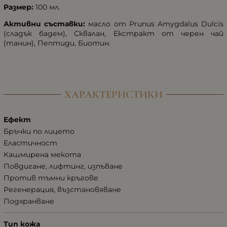
Размер:
100 мл.
Активни съставки:
масло от Prunus Amygdalus Dulcis
(сладък бадем), Сквалан, Екстракт от черен чай
(танин), Пептиди, Биотин.
ХАРАКТЕРИСТИКИ
Ефект
Бръчки по лицето
Еластичност
Кашмирена мекота
Повдигане, лифтинг, изпъване
Против тъмни кръгове
Регенерация, възстановяване
Подхранване
Тип кожа