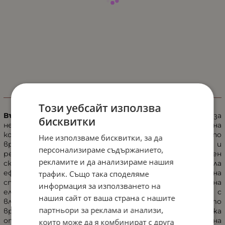
ИНФОРМАЦИЯ
Този уебсайт използва
Възстановяваща нощна маска за лице
от Arcaya за
бисквитки
невероятно мека, жизнена, млада и добре овлажнена
кожа, която осигурява перфектна регенерация по
Ние използваме бисквитки, за да
време на фазата на дълбок сън. Тази богата и
персонализираме съдържанието,
ревитализираща маска за лице с висококачествен
рекламите и да анализираме нашия
сквалан, иновативни пептиди и ценни масла
ефективно се справя с видимите признаци на
трафик. Също така споделяме
стареене на кожата, като фини линии и загуба на
информация за използването на
еластичност и стегнатост. Кожата се снабдява с
нашия сайт от ваша страна с нашите
влага и хранителни вещества през нощта. Дългото
партньори за реклама и анализи,
време на експозиция на активните съставки поддържа
оптимално кожата по време на нейната фаза на
които може да я комбинират с друга