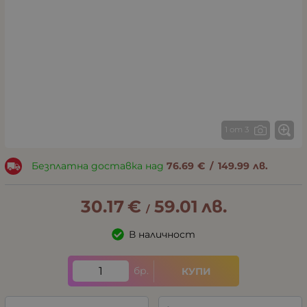
1 от 3
Безплатна доставка над
76.69
€
/
149.99
лв.
30.17
€
59.01
лв.
/
В наличност
бр.
КУПИ