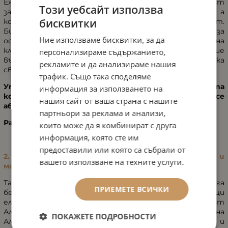
Ежедневното използване на крема обезпечават
Този уебсайт използва
запълване и заглаждане на фините линии и бръчки, а
бисквитки
контура на лицето мигновено изглежда по-стегнат.
Био-активните стволови клетки от алпийска роза
Ние използваме бисквитки, за да
осигуряват интензивна защита и удължаване на
клетъчния жизнен цикъл. Веднага след приложение
персонализираме съдържанието,
върху кожата, тя изглежда и излъчва младежка
рекламите и да анализираме нашия
свежест.
трафик. Също така споделяме
Употреба: Нанасяйте сутрин и вечер върху чиста
информация за използването на
кожа, с леки, насочени нагоре движения, докато се
нашия сайт от ваша страна с нашите
абсорбира продукта.
партньори за реклама и анализи,
Размер:
100 мл
които може да я комбинират с друга
информация, която сте им
предоставили или която са събрали от
2. Ампули със стволови клетки от Алпийска роза и
вашето използване на техните услуги.
масло от Роза Дамасцена
Тази силна ампула-концентрат предлага
ПРИЕМЕТЕ ВСИЧКИ
безпрецедентна комбинация от регенериращи
елементи и екстракти от стволови клетки от
Алпийска роза. Биоактивните стволови клетки на
ПОКАЖЕТЕ ПОДРОБНОСТИ
Алпийската роза имат интензивен защитен ефект и