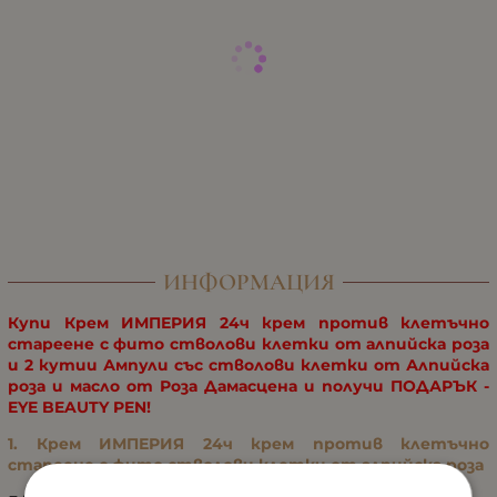
ИНФОРМАЦИЯ
Купи Крем ИМПЕРИЯ 24ч крем против клетъчно
стареене с фито стволови клетки от алпийска роза
и 2 кутии Ампули със стволови клетки от Алпийска
роза и масло от Роза Дамасцена и получи ПОДАРЪК -
EYE BEAUTY PEN!
1. Крем ИМПЕРИЯ 24ч крем против клетъчно
стареене с фито стволови клетки от алпийска роза