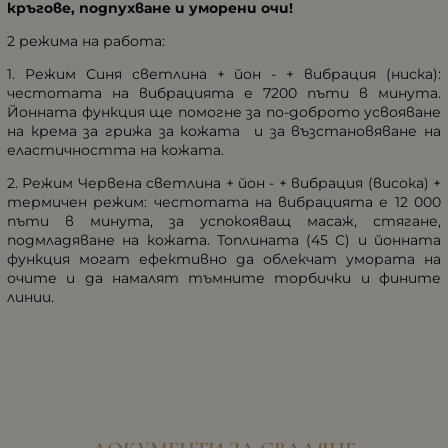
кръгове, подпухване и уморени очи!
2 режима на работа:
1. Режим Синя светлина + йон - + вибрация (ниска):
честотата на вибрацията е 7200 пъти в минута.
Йонната функция ще помогне за по-доброто усвояване
на крема за грижа за кожата и за възстановяване на
еластичността на кожата.
2. Режим Червена светлина + йон - + вибрация (висока) +
термичен режим: честотата на вибрацията е 12 000
пъти в минута, за успокояващ масаж, стягане,
подмладяване на кожата. Топлината (45 C) и йонната
функция могат ефективно да облекчат умората на
очите и да намалят тъмните торбички и фините
линии.