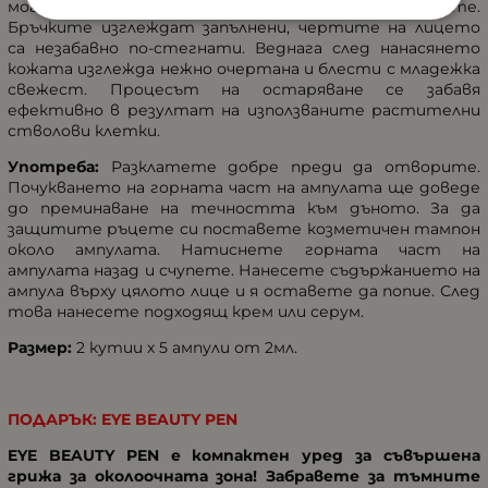
могат да удължат жизнения цикъл на клетките.
Бръчките изглеждат запълнени, чертите на лицето
са незабавно по-стегнати. Веднага след нанасянето
кожата изглежда нежно очертана и блести с младежка
свежест. Процесът на остаряване се забавя
ефективно в резултат на използваните растителни
стволови клетки.
Употреба:
Разклатете добре преди да отворите.
Почукването на горната част на ампулата ще доведе
до преминаване на течността към дъното. За да
защитите ръцете си поставете козметичен тампон
около ампулата. Натиснете горната част на
ампулата назад и счупете. Нанесете съдържанието на
ампула върху цялото лице и я оставете да попие. След
това нанесете подходящ крем или серум.
Размер:
2 кутии х 5 ампули от 2мл.
ПОДАРЪК: EYE BEAUTY PEN
EYE BEAUTY PEN е компактен уред за съвършена
грижа за околоочната зона! Забравете за тъмните