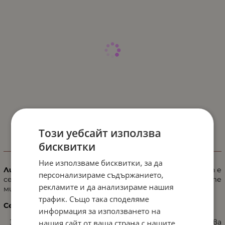
Този уебсайт използва
бисквитки
ИНФОРМАЦИЯ
Ние използваме бисквитки, за да
Лимитирана серия от ARCAYA!
Lifting Deluxe Selection е
персонализираме съдържанието,
сет от 3 ампули, с помощта на които ще получите
рекламите и да анализираме нашия
мигновен лифтинг и нова свежест!
трафик. Също така споделяме
Сетът съдържа:
информация за използването на
Ампула Lift Xtreme
- изглажда кожата и осигурява
нашия сайт от ваша страна с нашите