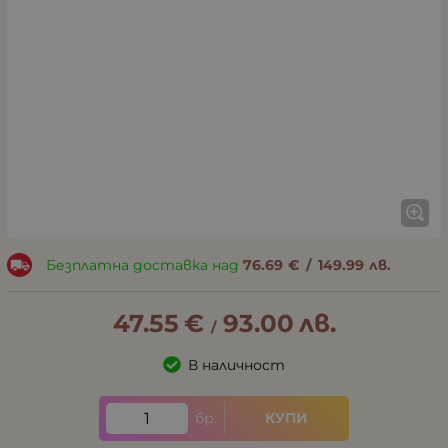
Безплатна доставка над
76.69
€
/
149.99
лв.
47.55
€
93.00
лв.
/
В наличност
бр.
КУПИ