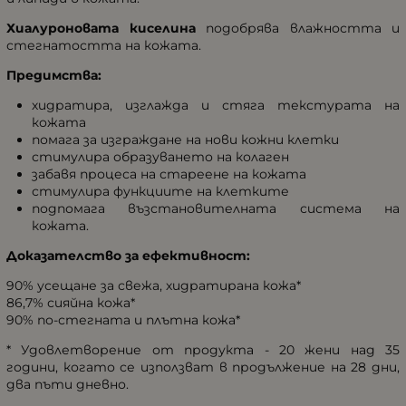
Хиалуроновата киселина
подобрява влажността и
стегнатостта на кожата.
Предимства:
хидратира, изглажда и стяга текстурата на
кожата
помага за изграждане на нови кожни клетки
стимулира образуването на колаген
забавя процеса на стареене на кожата
стимулира функциите на клетките
подпомага възстановителната система на
кожата.
Доказателство за ефективност:
90% усещане за свежа, хидратирана кожа*
86,7% сияйна кожа*
90% по-стегната и плътна кожа*
* Удовлетворение от продукта - 20 жени над 35
години, когато се използват в продължение на 28 дни,
два пъти дневно.