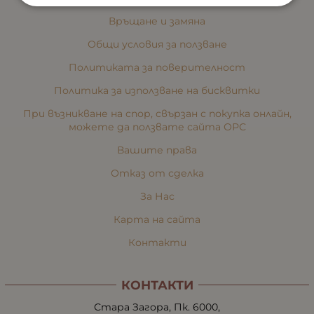
Връщане и замяна
Общи условия за ползване
Политиката за поверителност
Политика за използване на бисквитки
При възникване на спор, свързан с покупка онлайн,
можете да ползвате сайта ОРС
Вашите права
Отказ от сделка
За Нас
Карта на сайта
Контакти
КОНТАКТИ
Стара Загора, Пк. 6000,