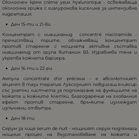
Околоочен крем crème yeux hyaluronique - освежаваща
околоочна грижа с хиалуронова киселина за интензивна
хидратация.
Ден 15-ти и 21-ви
Концентрат с ниацинамид concentré niacinamide -
пречистващ порите, овлажняващ концентрат
против стареене с мощната активна съставка
ниацинамид от група витамин В3. Изравнява тена и
укрепва кожната бариера.
Ден 16-ти и 22-ри
Ампула concentrate d'or précieux - е абсолютният
акцент в тази терапия. Луксозният повдигащ еликсир
със златни листчета за подпомагане на функциите на
кожата и кожните клетки. Благодарение на глобалния
ефект против стареене, бръчките изглеждат
изпълнени отвътре.
Ден 18-ти
Серум за лице serum de nuit - нощният серум подпомага
нощния процес на възстановяване на кожата и