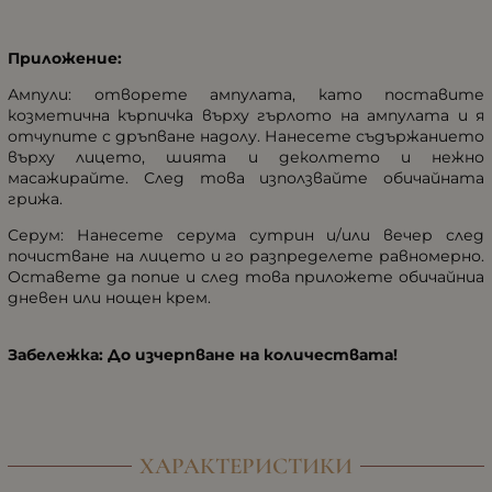
Приложение:
Ампули: отворете ампулата, като поставите
козметична кърпичка върху гърлото на ампулата и я
отчупите с дръпване надолу. Нанесете съдържанието
върху лицето, шията и деколтето и нежно
масажирайте. След това използвайте обичайната
грижа.
Серум: Нанесете серума сутрин и/или вечер след
почистване на лицето и го разпределете равномерно.
Оставете да попие и след това приложете обичайниа
дневен или нощен крем.
Забележка: До изчерпване на количествата!
ХАРАКТЕРИСТИКИ