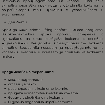
насърчава производството на колаген. Специална
активна съставка през нощта овлажнява кожата за
по-равномерен тон, изпълнен с устойчивост и
еластичност.
Ден 24-ти
Крем за лице crème lifting confort - много гладката,
високоефективна грижа против стареене с
изофлавони на ирис снабдява кожата с основни,
жизненоважни вещества. Стимулиращите кожата
активни вещества помагат за производството на
колаген и еластин и помагат за стягане на кожната
тъкан.
Предимства на терапията:
мощна хидратация
стягащ ефект
регенерация на кожните клетки
придава естествен блясък на кожата
видимо съживяване на кожата
визуално подобрява неравностите