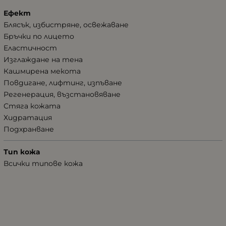
Ефект
Блясък, избистряне, освежаване
Бръчки по лицето
Еластичност
Изглаждане на тена
Кашмирена мекота
Повдигане, лифтинг, изпъване
Регенерация, възстановяване
Стяга кожата
Хидратация
Подхранване
Тип кожа
Всички типове кожа