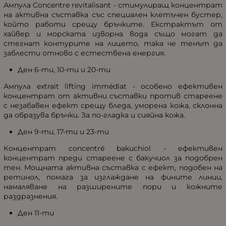
Ампула Concentre revitalisant - стимулиращ концентрат
на активна съставка със специален клетъчен бустер,
който работи срещу бръчките. Екстрактът от
хайвер и морската изворна вода също могат да
стегнат контурите на лицето, така че тенът да
заблести отново с естествена енергия.
Ден 6-ти, 10-ти и 20-ти
Ампула extrait lifting immédiat - особено ефективен
концентрат от активни съставки против стареене
с незабавен ефект срещу бледа, уморена кожа, склонна
да образува бръчки. За по-гладка и сияйна кожа.
Ден 9-ти, 17-ти и 23-ти
Концентрат concentré bakuchiol - ефективен
концентрат преди стареене с бакучиол за подобрен
тен. Мощната активна съставка с ефект, подобен на
ретинол, помага за изглаждане на фините линии,
намаляване на разширените пори и кожните
раздразнения.
Ден 11-ти