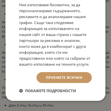
снабдяване с влага бръчките от сухота изглеждат
Ние използваме бисквитки, за да
намалени.
персонализираме съдържанието,
Ден 2-ри и 13-ти:
рекламите и да анализираме нашия
Ампула Phyto StemCell concentrate rénovateur -
трафик. Също така споделяме
концентрат с изглаждащата кожата активна
информация за използването на
съставка със стволови клетки от ябълка осигурява по-
нашия сайт от ваша страна с нашите
фин, равномерен и сияен тен и по-стегната кожа.
партньори за реклама и анализи,
Ден 3-ти и 8-ми:
които може да я комбинират с друга
информация, която сте им
Ампула Matrix Repair Concentrate - възстановяваща
ампула с биомиметични пептиди за пълна сила против
предоставили или която са събрали от
стареене - съдържа и екстракт от планктон, който
вашето използване на техните услуги.
подпомага собствените процеси на възстановяване на
кожата.
ПРИЕМЕТЕ ВСИЧКИ
Ден 4-ти:
Почистваща пяна la mousse pureté - луксозен,
ПОКАЖЕТЕ ПОДРОБНОСТИ
деликатен почистващ мус, който глези кожата с мека
пяна без сапун.
Ден 5-ти, 14-ти и 19-ти