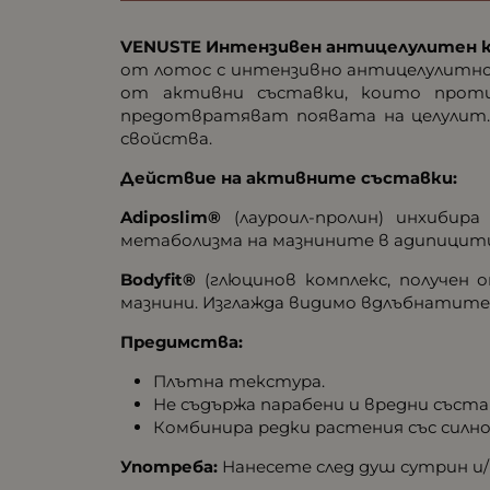
VENUSTE
Интензивен антицелулитен 
от лотос с интензивно антицелулитно 
от активни съставки, които прот
предотвратяват появата на целулит. 
свойства.
Действие на активните съставки:
Adiposlim®
(лауроил-пролин) инхибир
метаболизма на мазнините в адипицити
Bodyfit®
(глюцинов комплекс, получен
мазнини. Изглажда видимо вдлъбнатите 
Предимства:
Плътна текстура.
Не съдържа парабени и вредни съста
Комбинира редки растения със силн
Употреба:
Нанесете след душ сутрин и/