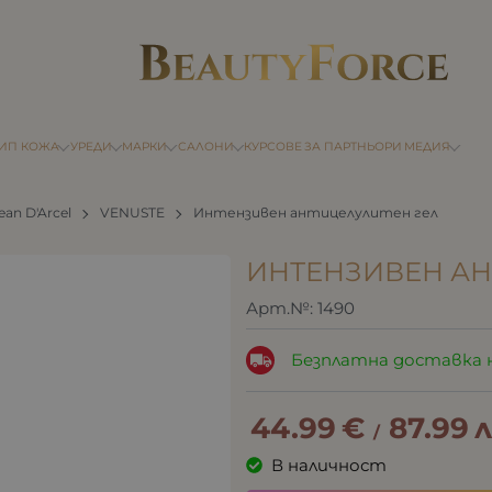
ТИП КОЖА
УРЕДИ
МАРКИ
САЛОНИ
КУРСОВЕ
ЗА ПАРТНЬОРИ
МЕДИЯ
ean D'Arcel
VENUSTE
Интензивен антицелулитен гел
ИНТЕНЗИВЕН АН
Арт.№:
1490
Безплатна доставка 
44.99
€
87.99
л
/
В наличност