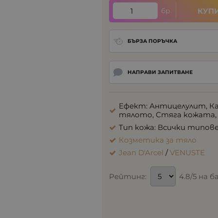
бр.
КУП
БЪРЗА ПОРЪЧКА
НАПРАВИ ЗАПИТВАНЕ
Ефект: Антицелулит, К
тялото, Стяга кожата,
Тип кожа: Всички типов
Козметика за тяло
Jean D'Arcel
/
VENUSTE
Рейтинг:
4.8/5 на 