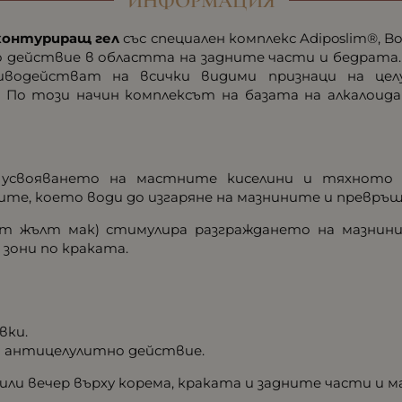
ИНФОРМАЦИЯ
контуриращ гел
със специален комплекс Adiposlim®, B
действие в областта на задните части и бедрата.
иводействат на всички видими признаци на це
По този начин комплексът на базата на алкалоида
а усвояването на мастните киселини и тяхното
те, което води до изгаряне на мазнините и превръщ
 от жълт мак) стимулира разграждането на мазнин
зони по краката.
вки.
о антицелулитно действие.
или вечер върху корема, краката и задните части и 