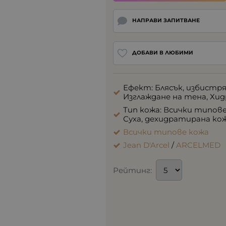
НАПРАВИ ЗАПИТВАНЕ
ДОБАВИ В ЛЮБИМИ
Ефект: Блясък, избистря
Изглаждане на тена, Хи
Тип кожа: Всички типове 
Суха, дехидратирана ко
Всички типове кожа
Jean D'Arcel
/
ARCELMED
Рейтинг: