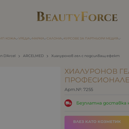
ТИП КОЖА
УРЕДИ
МАРКИ
САЛОНИ
КУРСОВЕ
ЗА ПАРТНЬОРИ
МЕДИЯ
n D'Arcel
ARCELMED
Хиалуронов гел с подсилващ ефект
ХИАЛУРОНОВ ГЕ
ПРОФЕСИОНАЛ
Арт.№:
7255
Безплатна доставка 
ВЛЕЗ КАТО КОЗМЕТИК