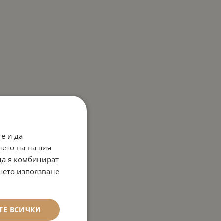
е и да
нето на нашия
 да я комбинират
ашето използване
ТЕ ВСИЧКИ