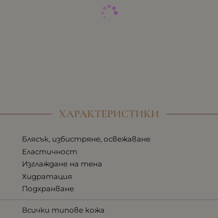
ХАРАКТЕРИСТИКИ
Блясък, избистряне, освежаване
Еластичност
Изглаждане на тена
Хидратация
Подхранване
Всички типове кожа