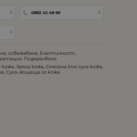
0882 42 48 90
не, освежаване, Еластичност,
дратация, Подхранване
кожа, Зряла кожа, Смесена към суха кожа,
жа, Суха лющеща се кожа