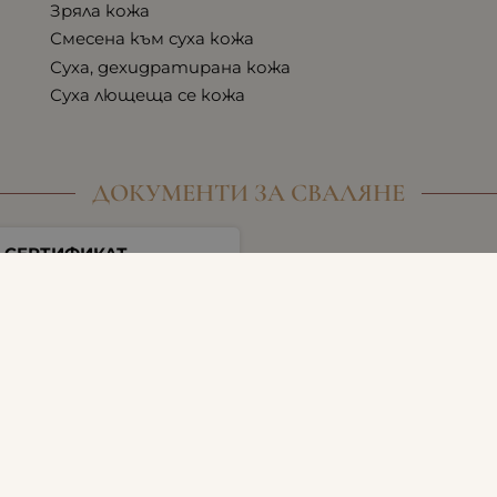
Зряла кожа
Смесена към суха кожа
Суха, дехидратирана кожа
Суха лющеща се кожа
ДОКУМЕНТИ ЗА СВАЛЯНЕ
СЕРТИФИКАТ
858 KB |
PDF