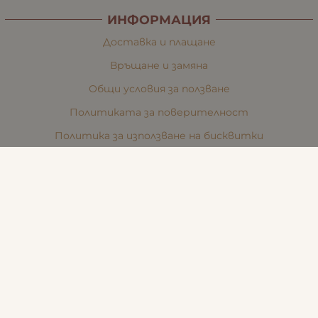
ИНФОРМАЦИЯ
Доставка и плащане
Връщане и замяна
Общи условия за ползване
Политиката за поверителност
Политика за използване на бисквитки
При възникване на спор, свързан с покупка онлайн,
можете да ползвате сайта ОРС
Вашите права
Отказ от сделка
За Нас
Карта на сайта
Контакти