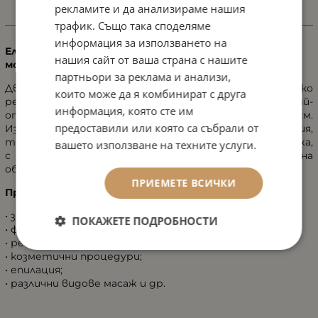
рекламите и да анализираме нашия
ИНФОРМАЦИЯ
трафик. Също така споделяме
информация за използването на
Електрическа масажна кушетка от 2 части и 1
нашия сайт от ваша страна с нашите
мотор
партньори за реклама и анализи,
Дву-секционно минималистично легло, с електрическо
които може да я комбинират с друга
регулиране на височината за избор на най-
информация, която сте им
оптималната височина за работа - от 53 до 86 см.
предоставили или която са събрали от
Изработена от здрава метална конструкция,
тапицирана с висококачествена бяла изкуствена кожа,
вашето използване на техните услуги.
с 2 колелета за по-голяма мобилност. Наклонът на
облегалката се регулира от газов амортисьор.
ПРИЕМЕТЕ ВСИЧКИ
Предназначение:
• за прегледи;
ПОКАЖЕТЕ ПОДРОБНОСТИ
• физиотерапия;
• рехабилитация;
• козметични процедури;
• епилация;
• различни видове масаж и др.