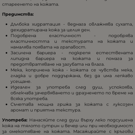
стареенето на кожата.
Предимства:
Дълбока хидратация - веднага овлажнява сухата,
дехидратирана кожа за целия ден.
Подобрена еластичност - подобрява
еластичността и текстурата на кожата и
намалява появата на грапавост.
Засилена бариера - подкрепя естествената
липидна бариера на кожата и помага за
предотвратяване на загубата на влага.
Мека, копринена кожа - кожата се чувства мека,
гладка и добре поддържана, без да има лепкаво
усещане.
Идеален за употреба след душ, успокоява,
облекчава зачервяването и дразненето по време на
всяка употреба.
Съчетава мощна грижа за кожата с луксозен
аромат и приятна текстура.
Употреба:
Нанасяйте след душ върху леко подсушена
кожа на тялото сутрин и вечер или при необходимост
за омекотяване на кожата. Масажирайте с кръгови