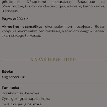
движения. Обърнете специално внимание на
областите, които са склонни да изсъхнат, като лакти
и колене.
Размер:
200 мл.
Активни съставки:
екстракт от шафран, веган
коприна, екстракт от смокиня, масло от сладък бадем,
слънчогледово масло.
ХАРАКТЕРИСТИКИ
Ефект
Хидратация
Тип кожа
Всички типове кожа
Суха, дехидратирана кожа
Суха лющеща се кожа