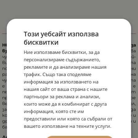
Този уебсайт използва
ИНФОРМАЦИЯ
бисквитки
НОВО от Аркая! Богата интензивна грижа за
взискателна, чувствителна кожа.
Успокоява
Ние използваме бисквитки, за да
чувствителната и стресирана кожа с добавяне на най-
персонализираме съдържанието,
висококачествени активни съставки и прави кожата
рекламите и да анализираме нашия
по-устойчива на потенциални ежедневни
трафик. Също така споделяме
раздразнения. Клетъчната защита на
чувствителната кожа е специално подсилена, кожата
информация за използването на
е обгрижена с ценни масла, а водният баланс е
нашия сайт от ваша страна с нашите
перфектно регулиран. Комбинацията от
партньори за реклама и анализи,
противовъзпалителни активни съставки от алое
вера, тигрова трева, ектоин, сквалан и алфа бизаболол,
които може да я комбинират с друга
заедно с пребиотичната активна система, привежда
информация, която сте им
кожата в здравословен баланс. Острото зачервяване и
предоставили или която са събрали от
дразнене са ефективно намалени, кожата е успокоена и
вашето използване на техните услуги.
балансирана.
Действие на активните съставки: