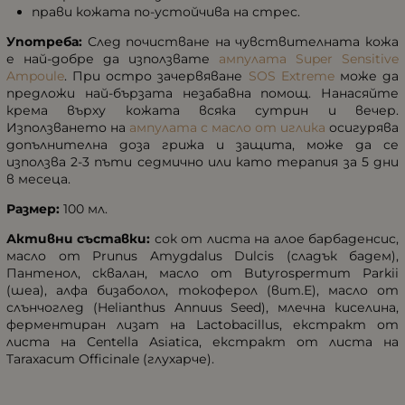
прави кожата по-устойчива на стрес.
Употреба:
След почистване на чувствителната кожа
е най-добре да използвате
ампулата Super Sensitive
Ampoule
. При остро зачервяване
SOS Extreme
може да
предложи най-бързата незабавна помощ. Нанасяйте
крема върху кожата всяка сутрин и вечер.
Използването на
ампулата с масло от иглика
осигурява
допълнителна доза грижа и защита, може да се
използва 2-3 пъти седмично или като терапия за 5 дни
в месеца.
Размер:
100 мл.
Активни съставки:
сок от листа на алое барбаденсис,
масло от Prunus Amygdalus Dulcis (сладък бадем),
Пантенол, сквалан, масло от Butyrospermum Parkii
(шеа), алфа бизаболол, токоферол (вит.Е), масло от
слънчоглед (Helianthus Annuus Seed), млечна киселина,
ферментиран лизат на Lactobacillus, екстракт от
листа на Centella Asiatica, екстракт от листа на
Taraxacum Officinale (глухарче).