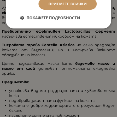
ПРИЕМЕТЕ ВСИЧКИ
Доказани кожни съставки като
алое вера, ектоин,
сквалан, алфа бизаболол
защитават, грижат се и
ПОКАЖЕТЕ ПОДРОБНОСТИ
възстановяват кожата, така че тя да възвърне
естествения си, здравословен кожен баланс.
Пребиотично ефективен Lactobacillus фермент
насърчава естествения микробиом на кожата.
Тигровата трева Centella Asiatica
не само предпазва
кожата от възпаления, но и насърчава важното
образуване на колаген.
Ценни подхранващи масла като
бадемово масло и
масло от ший
допълват оптималната ежедневна
грижа.
Предимства:
успокоява видимо раздразнената и чувствителна
кожа
подобрява защитната функция на кожата
кожата е добре хидратирана и с регулиран воден
баланс
насърчен е синтеза на нов колаген