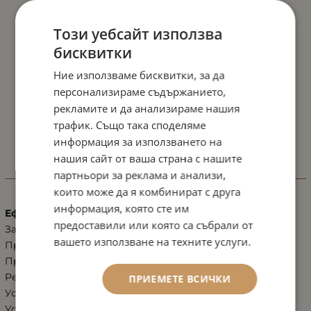
Този уебсайт използва
бисквитки
Ние използваме бисквитки, за да
персонализираме съдържанието,
рекламите и да анализираме нашия
трафик. Също така споделяме
информация за използването на
нашия сайт от ваша страна с нашите
партньори за реклама и анализи,
ХАРАКТЕРИСТИКИ
които може да я комбинират с друга
информация, която сте им
Ефект
предоставили или която са събрали от
Зачервяване от всякакъв характер
вашето използване на техните услуги.
Против купероза
Против розацея
Регенерация, възстановяване
ПРИЕМЕТЕ ВСИЧКИ
Успокояване на уртикария
Успокояващ ефект