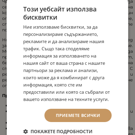
Чрез процесите на неоваскуларизация и неоколагенеза
се подобрява видимо еластичната структура на
Този уебсайт използва
кожата, нейната твърдост и регенерация. Това е един
бисквитки
от най-успешните методи за борба с бръчките,
стриите, петната, белезите от акне и разширените
Ние използваме бисквитки, за да
пори.
персонализираме съдържанието,
Новият AMTS 2 е усъвършенстван професионален уред
рекламите и да анализираме нашия
за микроиглена мезотерапия от ново поколение.
трафик. Също така споделяме
Микроиглите са създадени със специален разрез, за да
информация за използването на
правят хиляди микроскопични канали с висока скорост,
нашия сайт от ваша страна с нашите
без да надраскват кожата. Синята светлина
стерилизира и допълнително успокоява кожата. С
партньори за реклама и анализи,
регулируемо ниво на скорост от 3000~6000 RPM и
които може да я комбинират с друга
регулируем контрол на дълбочината на пробождане
информация, която сте им
от 0~2,0 mm.
предоставили или която са събрали от
Предимства:
вашето използване на техните услуги.
Красив и олекотен дизайн, удобен за работа.
Blue Light (синя светлина за омекотяване и
ПРИЕМЕТЕ ВСИЧКИ
стерилизация по време на работа).
9 броя микроигли.
Специален микроразрез на иглите, което позволява
ПОКАЖЕТЕ ПОДРОБНОСТИ
истински контролирано пробождане, без