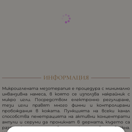
ИНФОРМАЦИЯ
Микроиглената мезотерапия е процедура с минимално
инванзивна намеса, в която се използва накрайник с
микро игли. Посредством електронно регулиране,
тези игли правят много финни и контролирани
пробождания в кожата. Пункцията на всеки канал
способства пенетрацията на активни концентрати
ампули и серуми да проникнат в дермата, където са
разположени еластиновите и колагеновите влакна.