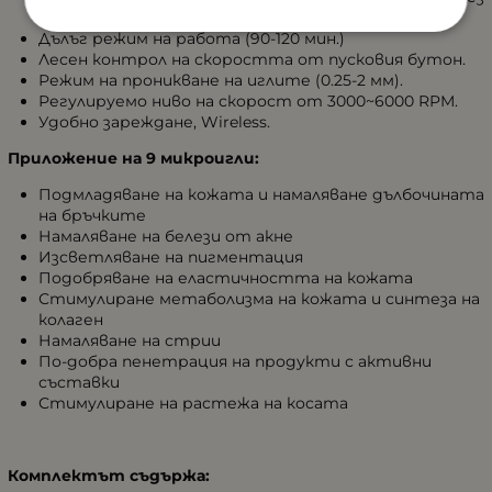
надраскване на кожата и с минимална болка.
Дълъг режим на работа (90-120 мин.)
Лесен контрол на скоростта от пусковия бутон.
Режим на проникване на иглите (0.25-2 мм).
Регулируемо ниво на скорост от 3000~6000 RPM.
Удобно зареждане, Wireless.
Приложение на 9 микроигли:
Подмладяване на кожата и намаляване дълбочината
на бръчките
Намаляване на белези от акне
Изсветляване на пигментация
Подобряване на еластичността на кожата
Стимулиране метаболизма на кожата и синтеза на
колаген
Намаляване на стрии
По-добра пенетрация на продукти с активни
съставки
Стимулиране на растежа на косата
Комплектът съдържа: