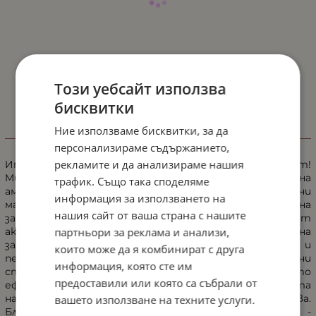
Този уебсайт използва
бисквитки
Ние използваме бисквитки, за да
ИНФОРМАЦИЯ
персонализираме съдържанието,
рекламите и да анализираме нашия
Имунна защита с естествен анти-ейдж концентрат!
Multi Vitamin е перфектно комбинирана витаминна
трафик. Също така споделяме
ампула с витамините A-C-E, както и есенциални
информация за използването на
мастни киселини, B5 и B6 - за интензивна имунна
нашия сайт от ваша страна с нашите
защита на кожата. Тази чудесна плодова ампула от
партньори за реклама и анализи,
активни съставки предизвиква повишена имунна
защита, незабавно забележимо благосъстояние и
които може да я комбинират с друга
перфектна свежест. Естествено чистите витамини
информация, която сте им
стабилизират клетките и действат като
предоставили или която са събрали от
ефективни уловители на радикалите. Устойчивостта
на кожата значително се повишава.
вашето използване на техните услуги.
Благосъстоянието на кожата достига максимум -