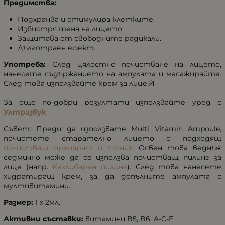
Предимства:
Подхранва и стимулира клетките.
Избистря тена на лицето.
Защитава от свободните радикали.
Дълготраен ефект.
Употреба:
След цялостно почистване на лицето,
нанесете съдържанието на ампулата и масажирайте.
След това използвайте крем за лице.Ѝ
За още по-добри резултати използвайте уред с
Ултразвук
Съвет: Преди да използвате Multi Vitamin Ampoule,
почистете старателно лицето с подходящ
почистващ препарат и тоник.
Освен това веднъж
седмично може да се използва почистващ пилинг за
лице (напр.
Кехлибарен пилинг
). След това нанесете
хидратиращ крем, за да допълните ампулата с
мултивитамини.
Размер:
1 x 2мл.
Активни съставки:
витамини B5, B6, A-C-E.