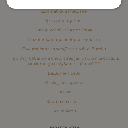
ИНФОРМАЦИЯ
Доставка и плащане
Връщане и замяна
Общи условия за ползване
Политиката за поверителност
Политика за използване на бисквитки
При възникване на спор, свързан с покупка онлайн,
можете да ползвате сайта ОРС
Вашите права
Отказ от сделка
За Нас
Карта на сайта
Контакти