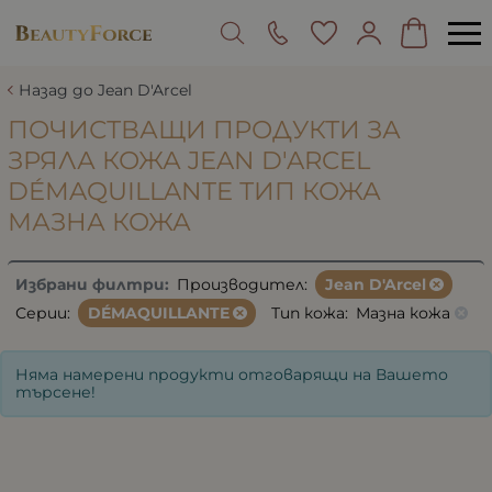
Назад до Jean D'Arcel
ПОЧИСТВАЩИ ПРОДУКТИ ЗА
ЗРЯЛА КОЖА JEAN D'ARCEL
DÉMAQUILLANTE ТИП КОЖА
МАЗНА КОЖА
Избрани филтри:
Производител:
Jean D'Arcel
Серии:
DÉMAQUILLANTE
Тип кожа:
Мазна кожа
Няма намерени продукти отговарящи на Вашето
търсене!