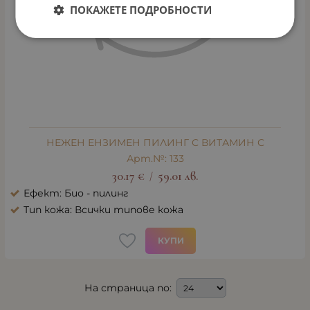
ПОКАЖЕТЕ ПОДРОБНОСТИ
НЕЖЕН ЕНЗИМЕН ПИЛИНГ С ВИТАМИН С
Арт.№: 133
30.17
€
59.01
лв.
/
Ефект: Био - пилинг
Тип кожа: Всички типове кожа
КУПИ
На страница по: