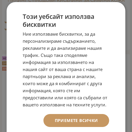
ПИЛИНГ С ПЛОДОВИ КИСЕЛИНИ ЗА СИЯЙНА КОЖА
Арт.№: 132
30.17
€
59.01
лв.
Този уебсайт използва
/
Ефект: Био - пилинг
бисквитки
Тип кожа: Всички типове кожа
Ние използваме бисквитки, за да
персонализираме съдържанието,
КУПИ
рекламите и да анализираме нашия
трафик. Също така споделяме
НОВО
информация за използването на
ЗРЯЛА КОЖА
нашия сайт от ваша страна с нашите
ANTI AGE
партньори за реклама и анализи,
които може да я комбинират с друга
информация, която сте им
предоставили или която са събрали от
вашето използване на техните услуги.
ПРИЕМЕТЕ ВСИЧКИ