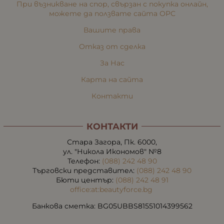
При възникване на спор, свързан с покупка онлайн,
можете да ползвате сайта ОРС
Вашите права
Отказ от сделка
За Нас
Карта на сайта
Контакти
КОНТАКТИ
Стара Загора, Пк. 6000,
ул. "Никола Икономов" №8
Телефон:
(088) 242 48 90
Търговски представител:
(088) 242 48 90
Бюти център:
(088) 242 48 91
office:at:beautyforce.bg
Банкова сметка: BG05UBBS81551014399562