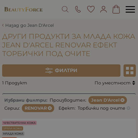
Назад до Jean D'Arcel
ДРУГИ ПРОДУКТИ ЗА МЛАДА КОЖА
JEAN D'ARCEL RENOVAR ЕФЕКТ
ТОРБИЧКИ ПОД ОЧИТЕ
ФИЛТРИ
1 Продукт
По уместност
Избрани филтри:
Производител:
Jean D'Arcel
Серии:
RENOVAR
Ефект:
Торбички под очите
ЧУВСТВИТЕЛНА КОЖА
ЗРЯЛА КОЖА
МЛАДА КОЖА