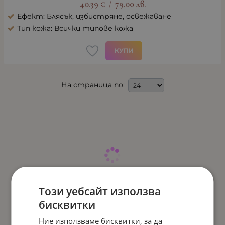
40.39
€
79.00
лв.
/
Ефект: Блясък, избистряне, освежаване
Тип кожа: Всички типове кожа
КУПИ
На страница по:
Този уебсайт използва
бисквитки
Ние използваме бисквитки, за да